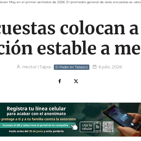
 Javier May en el primer semestre de 2026. El promedio general de siete encuestas se ub
cuestas colocan 
ión estable a me
Hector I Tapia
6 julio, 2026
El Poder en Tabasco