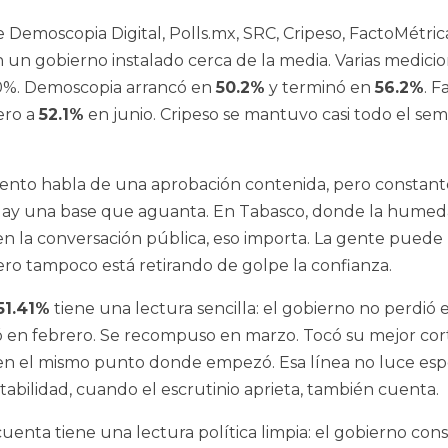
 Demoscopia Digital, Polls.mx, SRC, Cripeso, FactoMétric
un gobierno instalado cerca de la media. Varias medici
0%. Demoscopia arrancó en
50.2%
y terminó en
56.2%
. 
ero a
52.1%
en junio. Cripeso se mantuvo casi todo el sem
nto habla de una aprobación contenida, pero constant
 Hay una base que aguanta. En Tabasco, donde la humed
n la conversación pública, eso importa. La gente puede
Pero tampoco está retirando de golpe la confianza.
51.41%
tiene una lectura sencilla: el gobierno no perdió e
ó en febrero. Se recompuso en marzo. Tocó su mejor cor
i en el mismo punto donde empezó. Esa línea no luce esp
estabilidad, cuando el escrutinio aprieta, también cuenta.
ncuenta tiene una lectura política limpia: el gobierno con