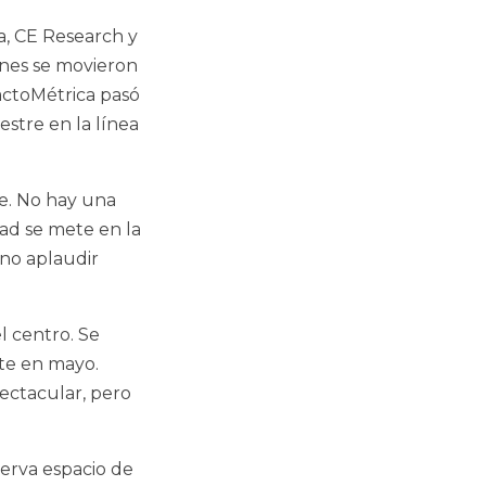
a, CE Research y
ones se movieron
FactoMétrica pasó
estre en la línea
e. No hay una
ad se mete en la
 no aplaudir
l centro. Se
te en mayo.
ectacular, pero
serva espacio de