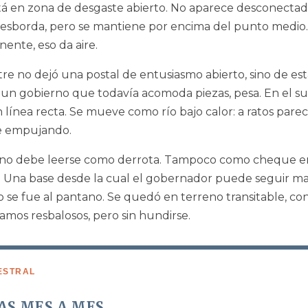
á en zona de desgaste abierto. No aparece desconectado
desborda, pero se mantiene por encima del punto medio
ente, eso da aire.
re no dejó una postal de entusiasmo abierto, sino de esta
a un gobierno que todavía acomoda piezas, pesa. En el sur,
línea recta. Se mueve como río bajo calor: a ratos parec
e empujando.
 no debe leerse como derrota. Tampoco como cheque en
 Una base desde la cual el gobernador puede seguir m
 se fue al pantano. Se quedó en terreno transitable, co
mos resbalosos, pero sin hundirse.
ESTRAL
AS MES A MES