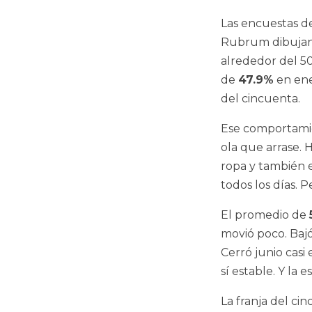
Las encuestas de
Rubrum dibujan 
alrededor del 5
de
47.9%
en en
del cincuenta.
Ese comportamie
ola que arrase.
ropa y también e
todos los días. 
El promedio de
movió poco. Baj
Cerró junio cas
sí estable. Y la 
La franja del ci