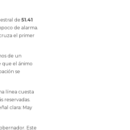
estral de
51.41
mpoco de alarma.
 cruza el primer
enos de un
e que el ánimo
bación se
a línea cuesta
s reservadas.
ñal clara: May
gobernador. Este