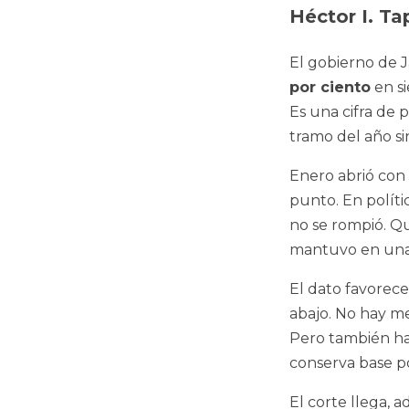
Héctor I. Ta
El gobierno de 
por ciento
en si
Es una cifra de 
tramo del año si
Enero abrió con
punto. En políti
no se rompió. Q
mantuvo en una 
El dato favorec
abajo. No hay me
Pero también hay
conserva base po
El corte llega, 