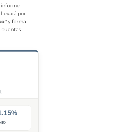
o informe
 llevará por
co”
y forma
r cuentas
.
1.15%
NIO