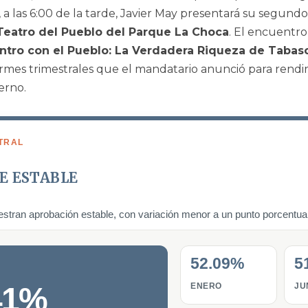
o, a las 6:00 de la tarde, Javier May presentará su segund
Teatro del Pueblo del Parque La Choca
. El encuentro
ntro con el Pueblo: La Verdadera Riqueza de Tabas
ormes trimestrales que el mandatario anunció para rendi
erno.
TRAL
E ESTABLE
tran aprobación estable, con variación menor a un punto porcentual
52.09%
5
41%
ENERO
JU