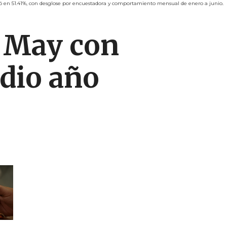
icó en 51.41%, con desglose por encuestadora y comportamiento mensual de enero a junio.
a May con
dio año