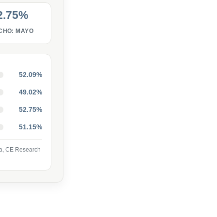
2.75%
CHO: MAYO
52.09%
49.02%
52.75%
51.15%
ca, CE Research