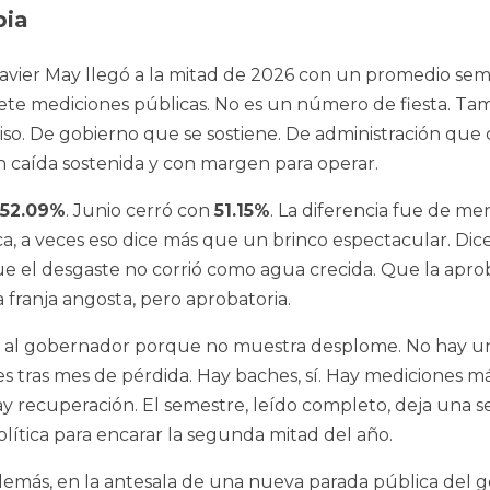
pia
Javier May llegó a la mitad de 2026 con un promedio sem
ete mediciones públicas. No es un número de fiesta. Ta
piso. De gobierno que se sostiene. De administración que
n caída sostenida y con margen para operar.
52.09%
. Junio cerró con
51.15%
. La diferencia fue de m
ca, a veces eso dice más que un brinco espectacular. Dic
ue el desgaste no corrió como agua crecida. Que la apro
franja angosta, pero aprobatoria.
e al gobernador porque no muestra desplome. No hay un
s tras mes de pérdida. Hay baches, sí. Hay mediciones má
 recuperación. El semestre, leído completo, deja una se
lítica para encarar la segunda mitad del año.
además, en la antesala de una nueva parada pública del 