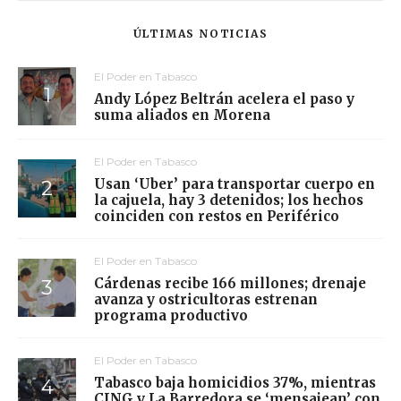
ÚLTIMAS NOTICIAS
El Poder en Tabasco
Andy López Beltrán acelera el paso y
suma aliados en Morena
El Poder en Tabasco
Usan ‘Uber’ para transportar cuerpo en
la cajuela, hay 3 detenidos; los hechos
coinciden con restos en Periférico
El Poder en Tabasco
Cárdenas recibe 166 millones; drenaje
avanza y ostricultoras estrenan
programa productivo
El Poder en Tabasco
Tabasco baja homicidios 37%, mientras
CJNG y La Barredora se ‘mensajean’ con