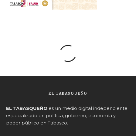
EL TABASQUEÑO
EL TABASQUEÑO
es un medio digital independiente
especializado en política, gobierno, economía y
poder público en Tabasco.