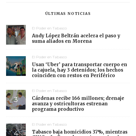
ÚLTIMAS NOTICIAS
El Poder en Tabasco
Andy López Beltrán acelera el paso y
suma aliados en Morena
El Poder en Tabasco
Usan ‘Uber’ para transportar cuerpo en
la cajuela, hay 3 detenidos; los hechos
coinciden con restos en Periférico
El Poder en Tabasco
Cárdenas recibe 166 millones; drenaje
avanza y ostricultoras estrenan
programa productivo
El Poder en Tabasco
Tabasco baja homicidios 37%, mientras