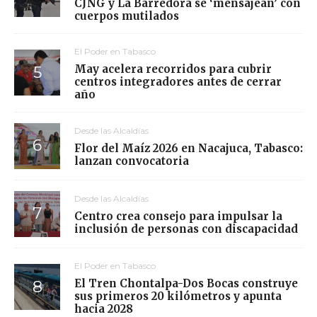
CJNG y La Barredora se ‘mensajean’ con
cuerpos mutilados
El Poder en Tabasco
May acelera recorridos para cubrir
centros integradores antes de cerrar
año
Desde las Alcaldías
Flor del Maíz 2026 en Nacajuca, Tabasco:
lanzan convocatoria
Desde las Alcaldías
Centro crea consejo para impulsar la
inclusión de personas con discapacidad
El Poder en Tabasco
El Tren Chontalpa-Dos Bocas construye
sus primeros 20 kilómetros y apunta
hacia 2028