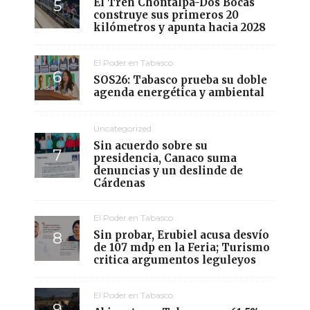
El Tren Chontalpa-Dos Bocas
construye sus primeros 20
kilómetros y apunta hacia 2028
El Poder en Tabasco
SOS26: Tabasco prueba su doble
agenda energética y ambiental
Uncategorized
Sin acuerdo sobre su
presidencia, Canaco suma
denuncias y un deslinde de
Cárdenas
El Poder en Tabasco
Sin probar, Erubiel acusa desvío
de 107 mdp en la Feria; Turismo
critica argumentos leguleyos
El Poder en Tabasco