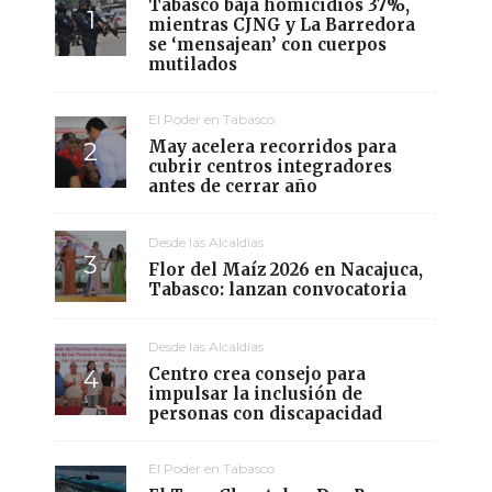
Tabasco baja homicidios 37%,
mientras CJNG y La Barredora
se ‘mensajean’ con cuerpos
mutilados
El Poder en Tabasco
May acelera recorridos para
cubrir centros integradores
antes de cerrar año
Desde las Alcaldías
Flor del Maíz 2026 en Nacajuca,
Tabasco: lanzan convocatoria
Desde las Alcaldías
Centro crea consejo para
impulsar la inclusión de
personas con discapacidad
El Poder en Tabasco