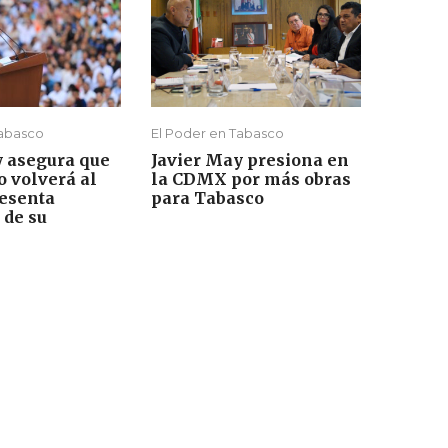
Tabasco
El Poder en Tabasco
y asegura que
Javier May presiona en
 volverá al
la CDMX por más obras
resenta
para Tabasco
 de su