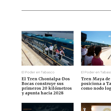
El Poder en Tabasco
El Poder en Tabas
El Tren Chontalpa-Dos
Tren Maya de
Bocas construye sus
posiciona a T
primeros 20 kilómetros
como nodo log
y apunta hacia 2028