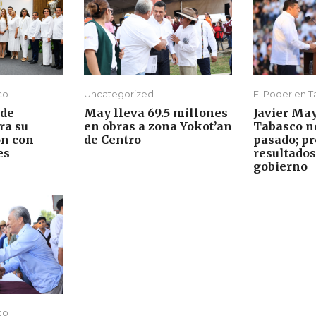
co
Uncategorized
El Poder en 
 de
May lleva 69.5 millones
Javier Ma
ra su
en obras a zona Yokot’an
Tabasco no
ón con
de Centro
pasado; p
es
resultados
gobierno
co