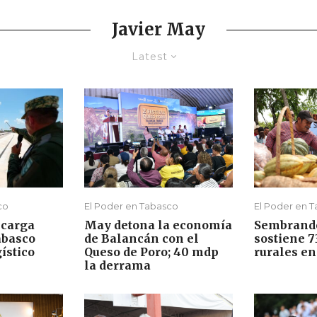
Javier May
Latest
co
El Poder en Tabasco
El Poder en 
 carga
May detona la economía
Sembrand
abasco
de Balancán con el
sostiene 
ístico
Queso de Poro; 40 mdp
rurales e
la derrama