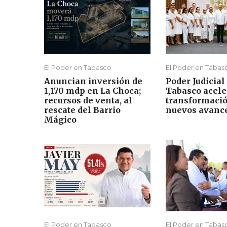
El Poder en Tabasco
El Poder en Tabas
Anuncian inversión de
Poder Judicial
1,170 mdp en La Choca;
Tabasco acele
recursos de venta, al
transformaci
rescate del Barrio
nuevos avanc
Mágico
El Poder en Tabasco
El Poder en Tabas