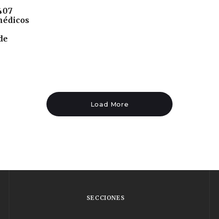
407
médicos
de
Load More
SECCIONES