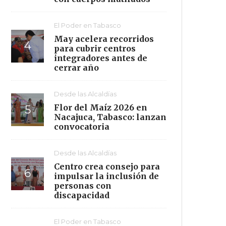
El Poder en Tabasco
May acelera recorridos
para cubrir centros
integradores antes de
cerrar año
Desde las Alcaldías
Flor del Maíz 2026 en
Nacajuca, Tabasco: lanzan
convocatoria
Desde las Alcaldías
Centro crea consejo para
impulsar la inclusión de
personas con
discapacidad
El Poder en Tabasco