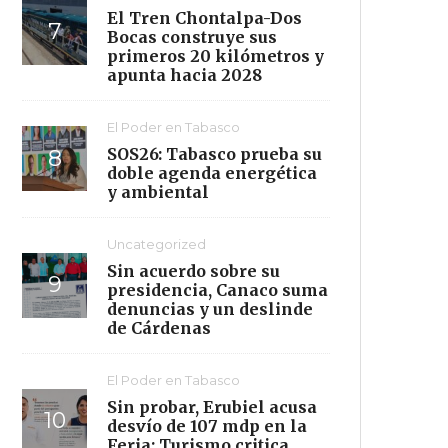
El Tren Chontalpa-Dos
Bocas construye sus
primeros 20 kilómetros y
apunta hacia 2028
El Poder en Tabasco
SOS26: Tabasco prueba su
doble agenda energética
y ambiental
Uncategorized
Sin acuerdo sobre su
presidencia, Canaco suma
denuncias y un deslinde
de Cárdenas
El Poder en Tabasco
Sin probar, Erubiel acusa
desvío de 107 mdp en la
Feria; Turismo critica