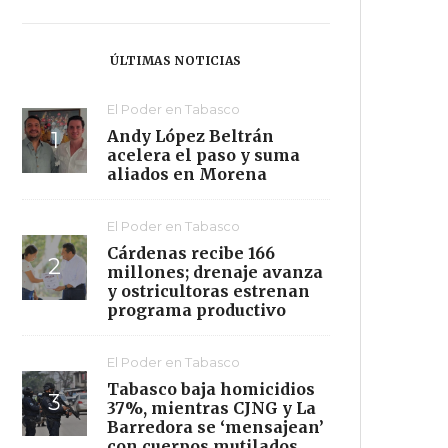
ÚLTIMAS NOTICIAS
El Poder en Tabasco
Andy López Beltrán
acelera el paso y suma
aliados en Morena
El Poder en Tabasco
Cárdenas recibe 166
millones; drenaje avanza
y ostricultoras estrenan
programa productivo
El Poder en Tabasco
Tabasco baja homicidios
37%, mientras CJNG y La
Barredora se ‘mensajean’
con cuerpos mutilados