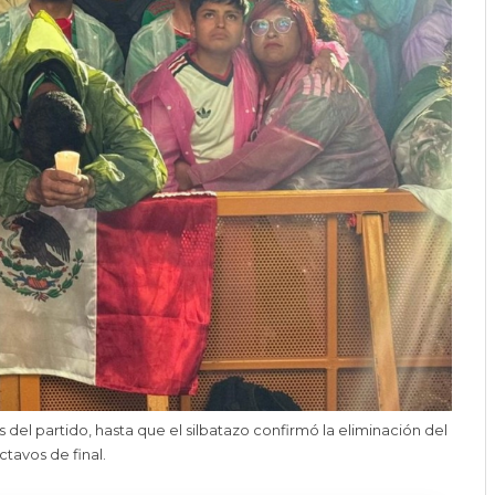
s del partido, hasta que el silbatazo confirmó la eliminación del
ctavos de final.