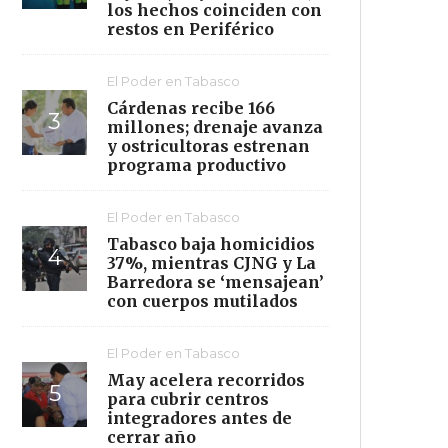
los hechos coinciden con
restos en Periférico
El Poder en Tabasco
Cárdenas recibe 166
millones; drenaje avanza
y ostricultoras estrenan
programa productivo
El Poder en Tabasco
Tabasco baja homicidios
37%, mientras CJNG y La
Barredora se ‘mensajean’
con cuerpos mutilados
El Poder en Tabasco
May acelera recorridos
para cubrir centros
integradores antes de
cerrar año