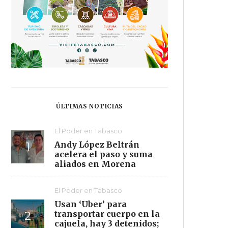
ÚLTIMAS NOTICIAS
El Poder en Tabasco
Andy López Beltrán
acelera el paso y suma
aliados en Morena
El Poder en Tabasco
Usan ‘Uber’ para
transportar cuerpo en la
cajuela, hay 3 detenidos;