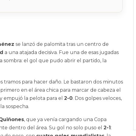
ménez
se lanzó de palomita tras un centro de
rd
a una atajada decisiva. Fue una de esas jugadas
ombra: el gol que pudo abrir el partido, la
os tramos para hacer daño. Le bastaron dos minutos
primero en el área chica para marcar de cabeza el
y empujó la pelota para el
2-0
. Dos golpes veloces,
 la sospecha.
 Quiñones
, que ya venía cargando una Copa
te dentro del área. Su gol no solo puso el
2-1
:
na de peso, con
cuatro goles mundialistas
, la