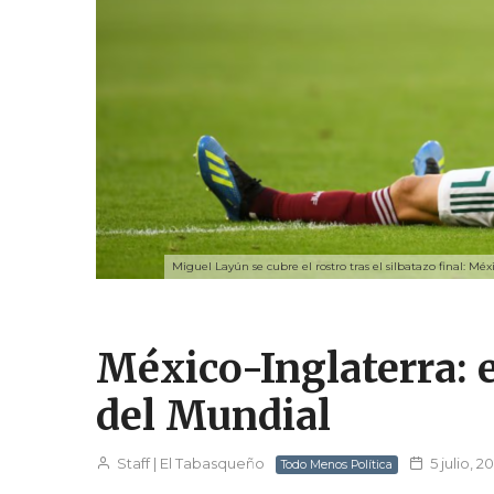
Miguel Layún se cubre el rostro tras el silbatazo final: Méx
México-Inglaterra: e
del Mundial
Staff | El Tabasqueño
5 julio, 2
Todo Menos Política