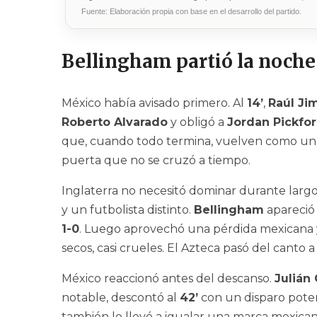
Fuente: Elaboración propia con base en el desarrollo del partido.
Bellingham partió la noche
México había avisado primero. Al
14’
,
Raúl Ji
Roberto Alvarado
y obligó a
Jordan Pickfo
que, cuando todo termina, vuelven como una s
puerta que no se cruzó a tiempo.
Inglaterra no necesitó dominar durante larg
y un futbolista distinto.
Bellingham
apareció 
1-0
. Luego aprovechó una pérdida mexicana 
secos, casi crueles. El Azteca pasó del canto a
México reaccionó antes del descanso.
Julián
notable, descontó al
42’
con un disparo poten
también lo llevó a igualar una marca mexica