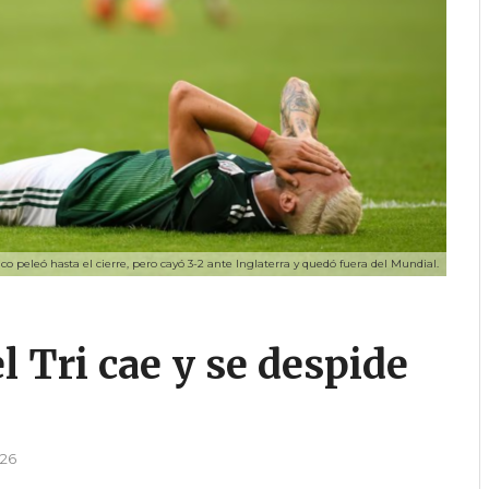
ico peleó hasta el cierre, pero cayó 3-2 ante Inglaterra y quedó fuera del Mundial.
l Tri cae y se despide
026