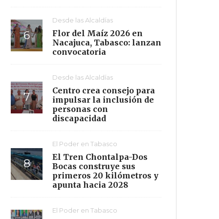
Desde las Alcaldías
Flor del Maíz 2026 en
Nacajuca, Tabasco: lanzan
convocatoria
Desde las Alcaldías
Centro crea consejo para
impulsar la inclusión de
personas con
discapacidad
El Poder en Tabasco
El Tren Chontalpa-Dos
Bocas construye sus
primeros 20 kilómetros y
apunta hacia 2028
El Poder en Tabasco