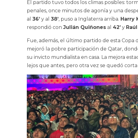
El partido tuvo todos los climas posibles: torm
penales, once minutos de agonía y una despe
al
36’
y al
38’
, puso a Inglaterra arriba.
Harry 
respondió con
Julián Quiñones
al
42’
y
Raúl
Fue, además, el último partido de esta Copa d
mejoró la pobre participación de Qatar, don
su invicto mundialista en casa. La mejora estad
lejos que antes, pero otra vez se quedó corta