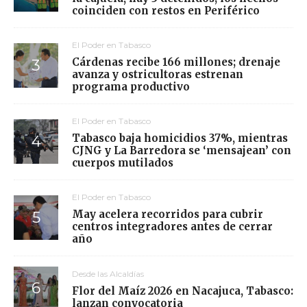
coinciden con restos en Periférico
El Poder en Tabasco
Cárdenas recibe 166 millones; drenaje
avanza y ostricultoras estrenan
programa productivo
El Poder en Tabasco
Tabasco baja homicidios 37%, mientras
CJNG y La Barredora se ‘mensajean’ con
cuerpos mutilados
El Poder en Tabasco
May acelera recorridos para cubrir
centros integradores antes de cerrar
año
Desde las Alcaldías
Flor del Maíz 2026 en Nacajuca, Tabasco:
lanzan convocatoria