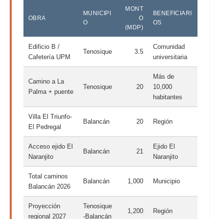
MONT
MUNICIPI
BENEFICIARI
OBRA
O
O
OS
(MDP)
Edificio B /
Comunidad
Tenosique
3.5
Cafetería UPM
universitaria
Más de
Camino a La
Tenosique
20
10,000
Palma + puente
habitantes
Villa El Triunfo-
Balancán
20
Región
El Pedregal
Acceso ejido El
Ejido El
Balancán
21
Naranjito
Naranjito
Total caminos
Balancán
1,000
Municipio
Balancán 2026
Proyección
Tenosique
1,200
Región
regional 2027
-Balancán