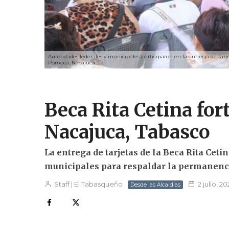
Autoridades federales y municipales participaron en la entrega de tar
Pomoca, Nacajuca.
Beca Rita Cetina for
Nacajuca, Tabasco
La entrega de tarjetas de la Beca Rita Cet
municipales para respaldar la permanencia
Staff | El Tabasqueño
2 julio, 2
Desde las Alcaldías