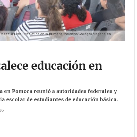
jetas de la Beca Rita Cetina en la primaria Marciano Gallegos Magaña, en
talece educación en
ina en Pomoca reunió a autoridades federales y
 escolar de estudiantes de educación básica.
026