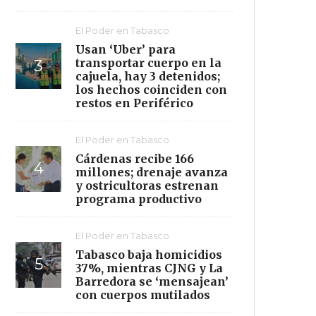
El Poder en Tabasco
Usan ‘Uber’ para
transportar cuerpo en la
cajuela, hay 3 detenidos;
los hechos coinciden con
restos en Periférico
El Poder en Tabasco
Cárdenas recibe 166
millones; drenaje avanza
y ostricultoras estrenan
programa productivo
El Poder en Tabasco
Tabasco baja homicidios
37%, mientras CJNG y La
Barredora se ‘mensajean’
con cuerpos mutilados