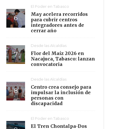
El Poder en Tabasco
May acelera recorridos
para cubrir centros
integradores antes de
cerrar año
Desde las Alcaldías
Flor del Maíz 2026 en
Nacajuca, Tabasco: lanzan
convocatoria
Desde las Alcaldías
Centro crea consejo para
impulsar la inclusión de
personas con
discapacidad
El Poder en Tabasco
El Tren Chontalpa-Dos