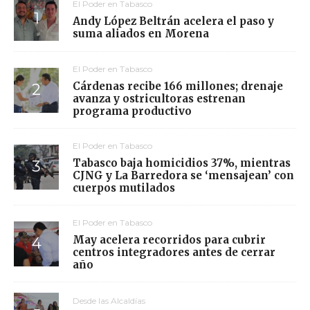
El Poder en Tabasco
Andy López Beltrán acelera el paso y
suma aliados en Morena
El Poder en Tabasco
Cárdenas recibe 166 millones; drenaje
avanza y ostricultoras estrenan
programa productivo
El Poder en Tabasco
Tabasco baja homicidios 37%, mientras
CJNG y La Barredora se ‘mensajean’ con
cuerpos mutilados
El Poder en Tabasco
May acelera recorridos para cubrir
centros integradores antes de cerrar
año
Desde las Alcaldías