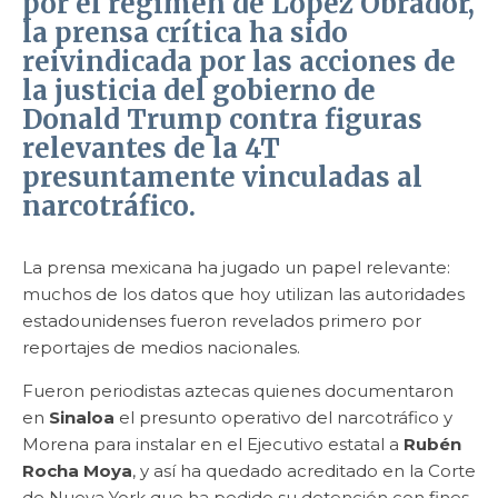
por el régimen de
López Obrador
,
la prensa crítica ha sido
reivindicada por las acciones de
la justicia del gobierno de
Donald Trump
contra figuras
relevantes de la
4T
presuntamente vinculadas al
narcotráfico.
La prensa mexicana ha jugado un papel relevante:
muchos de los datos que hoy utilizan las autoridades
estadounidenses fueron revelados primero por
reportajes de medios nacionales.
Fueron periodistas aztecas quienes documentaron
en
Sinaloa
el presunto operativo del narcotráfico y
Morena para instalar en el Ejecutivo estatal a
Rubén
Rocha Moya
, y así ha quedado acreditado en la Corte
de Nueva York que ha pedido su detención con fines