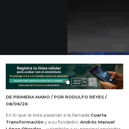
DE PRIMERA MANO
/ POR RODULFO REYES /
08/06/26
En lo que le está pasando a la llamada
Cuarta
Transformación
y a su fundador,
Andrés Manuel
López Obrador
—y también a su principal operador,