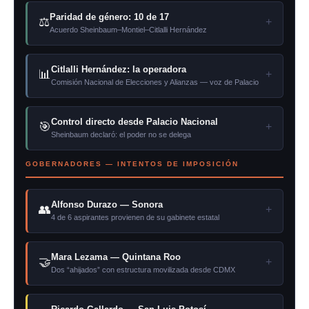
Paridad de género: 10 de 17
⚖
+
Acuerdo Sheinbaum–Montiel–Citlalli Hernández
Citlalli Hernández: la operadora
📊
+
Comisión Nacional de Elecciones y Alianzas — voz de Palacio
Control directo desde Palacio Nacional
🎯
+
Sheinbaum declaró: el poder no se delega
GOBERNADORES — INTENTOS DE IMPOSICIÓN
Alfonso Durazo — Sonora
👥
+
4 de 6 aspirantes provienen de su gabinete estatal
Mara Lezama — Quintana Roo
🤝
+
Dos “ahijados” con estructura movilizada desde CDMX