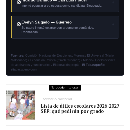
Ricardo Gallardo — San Luis Potosí
🚫
+
Intentó postular a su esposa como candidata. Bloqueado.
Evelyn Salgado — Guerrero
🚫
+
Su padre intentó colarse con argumento semántico.
Rechazado.
Fuentes:
Comisión Nacional de Elecciones, Morena / El Universal (Mario
Maldonado) / Expansión Política (Caleb Ordóñez) / Milenio / Declaraciones
de aspirantes y funcionarios / Elaboración propia ·
El Tabasqueño
·
eltabasqueno.com
Escenario Nacional
Lista de útiles escolares 2026-2027
SEP: qué pedirán por grado