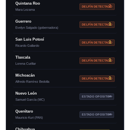
Quintana Roo
2
DELFÍN DETECTADO
Mara Lezama
Guerrero
1
DELFÍN DETECTADO
Evelyn Salgado (gobernadora)
San Luis Potosí
1
DELFÍN DETECTADO
Ricardo Gallardo
Tlaxcala
1
DELFÍN DETECTADO
Lorena Cuéllar
Michoacán
1
DELFÍN DETECTADO
Alfredo Ramírez Bedolla
Nuevo León
—
ESTADO OPOSITOR
Samuel García (MC)
Querétaro
—
ESTADO OPOSITOR
Mauricio Kuri (PAN)
Chihuahua