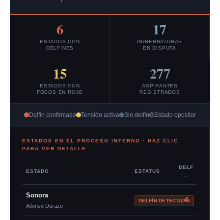
6
17
ESTADOS CON
GUBERNATURAS
DELFINES
EN DISPUTA
15
277
ESTADOS CON
ASPIRANTES
FOCOS EN ROJO
REGISTRADOS
Delfín confirmado
Tensión activa
Sin delfín
Estado opositor
ESTADOS EN EL PROCESO INTERNO · HAZ CLIC
PARA VER DETALLE
DELF
ESTADO
ESTATUS
.
Sonora
4
DELFÍN DETECTADO
Alfonso Durazo