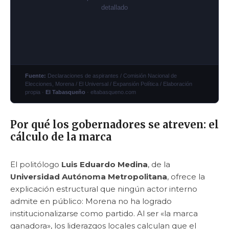
detallado
Fuente:
Declaraciones de aspirantes / Comisión Nacional de
Elecciones, Morena / El Universal / Expansión Política / Elaboración
propia ·
El Tabasqueño
· eltabasqueno.com
Por qué los gobernadores se atreven: el
cálculo de la marca
El politólogo
Luis Eduardo Medina
, de la
Universidad Autónoma Metropolitana
, ofrece la
explicación estructural que ningún actor interno
admite en público: Morena no ha logrado
institucionalizarse como partido. Al ser «la marca
ganadora», los liderazgos locales calculan que el