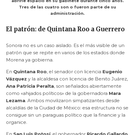
abrirle espacio en su gabinete durante cinco años.
Tres de las cuatro son o fueron parte de su
administración.
El patrón: de Quintana Roo a Guerrero
Sonora no es un caso aislado. Es el más visible de un
patrón que se repite en varios de los estados donde
Morena ya gobierna.
En
Quintana Roo
, el senador con licencia
Eugenio
Vázquez
y la alcaldesa con licencia de Benito Juárez,
Ana Patricia Peralta
, son señalados abiertamente
como «ahijados políticos» de la gobernadora
Mara
Lezama
. Ambos movilizaron simpatizantes desde
alcaldías de la Ciudad de México: esa estructura no se
consigue sin un paraguas político que la financie y la
organice.
En
San Luis Potosí
, el gobernador
Ricardo Gallardo