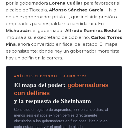
por la gobernadora
Lorena Cuéllar
para favorecer al
alcalde de Tlaxcala,
Alfonso Sánchez García
—hijo
de un exgobernador priista—, que incluiría presión a
empleados para respaldar su candidatura. En
Michoacán
, el gobernador
Alfredo Ramírez Bedolla
impulsa a su exsecretario de Gobierno,
Carlos Torres
Piña
, ahora convertido en fiscal del estado. El mapa
es consistente: donde hay un gobernador morenista,
hay un delfín en la carrera.
ANÁLISIS ELECTORAL · JUNIO 2026
El mapa del poder:
gobernadores
con delfines
y la respuesta de Sheinbaum
Concluido el registro de aspirantes, 277 en cinco días, al
menos seis estados exhiben perfiles directamente
vinculados a los gobernadores en funciones. Haz clic en
cada estado para ver el análisis detallado.