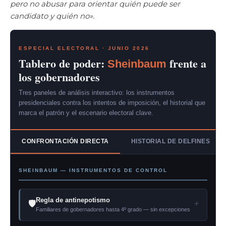
pero no abusar para orientar quién puede ser
candidato y quién no».
ESPECIAL ELECTORAL · JUNIO 2026
Tablero de poder:
frente a
Sheinbaum
los gobernadores
Tres paneles de análisis interactivo: los instrumentos
presidenciales contra los intentos de imposición, el historial que
marca el patrón y el escenario electoral clave.
CONFRONTACIÓN DIRECTA
HISTORIAL DE DELFINES
SHEINBAUM — INSTRUMENTOS DE CONTROL
Regla de antinepotismo
🛡
+
Familiares de gobernadores hasta 4º grado — sin excepciones