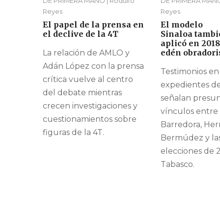
DE PRIMERA MANO | Rodulfo
DE PRIMERA MANO 
Reyes
Reyes
El papel de la prensa en
El modelo
el declive de la 4T
Sinaloa tambi
aplicó en 2018
edén obradori
La relación de AMLO y
Adán López con la prensa
Testimonios en
crítica vuelve al centro
expedientes de
del debate mientras
señalan presu
crecen investigaciones y
vínculos entre
cuestionamientos sobre
Barredora, He
figuras de la 4T.
Bermúdez y la
elecciones de 
Tabasco.