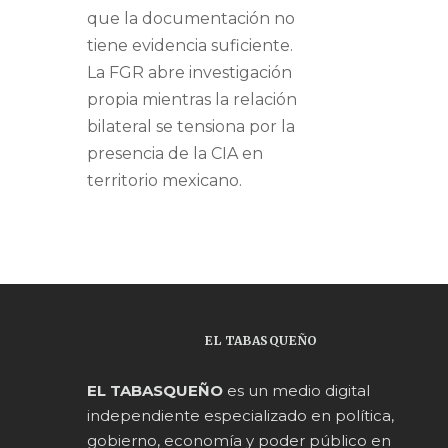
que la documentación no
tiene evidencia suficiente.
La FGR abre investigación
propia mientras la relación
bilateral se tensiona por la
presencia de la CIA en
territorio mexicano.
EL TABASQUEÑO
EL TABASQUEÑO
es un medio digital
independiente especializado en política,
gobierno, economía y poder público en