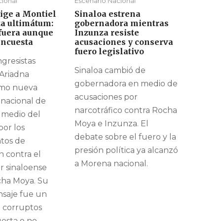
cional
Escenario Nacional
ige a Montiel
Sinaloa estrena
za ultimátum:
gobernadora mientras
 fuera aunque
Inzunza resiste
encuesta
acusaciones y conserva
fuero legislativo
gresistas
Sinaloa cambió de
 Ariadna
gobernadora en medio de
omo nueva
acusaciones por
 nacional de
narcotráfico contra Rocha
 medio del
Moya e Inzunza. El
por los
debate sobre el fuero y la
tos de
presión política ya alcanzó
 contra el
a Morena nacional.
 sinaloense
ha Moya. Su
saje fue un
 corruptos
uesta o no