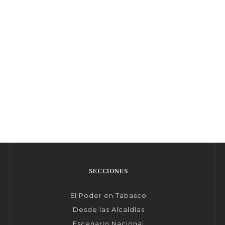
SECCIONES
El Poder en Tabasco
Desde las Alcaldías
Escenario Nacional