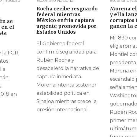
| Rodulfo
Escenario Nacional
Escenario Na
Rocha recibe resguardo
Morena el
federal mientras
y ella lan
México enfría captura
corruptos
én se
urgente promovida por
ganen la 
 en el
Estados Unidos
sta
Mil 830 con
El Gobierno federal
eligieron a
confirmó seguridad para
 la FGR
Montiel c
Rubén Rocha y
ntos
presidenta
desaceleró la narrativa de
 La
Morena en
captura inmediata.
rnán
escándalo 
Morena intenta sostener
s
señalamien
estabilidad política en
2018 en
Washington
Sinaloa mientras crece la
gobernador
presión internacional.
Rubén Roc
primer men
ultimátum:
fuera, enc