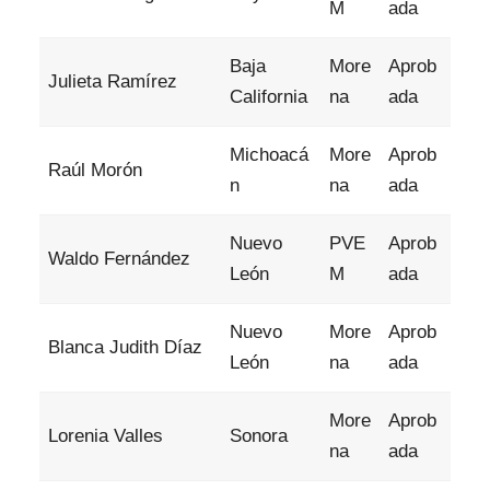
M
ada
Baja
More
Aprob
Julieta Ramírez
California
na
ada
Michoacá
More
Aprob
Raúl Morón
n
na
ada
Nuevo
PVE
Aprob
Waldo Fernández
León
M
ada
Nuevo
More
Aprob
Blanca Judith Díaz
León
na
ada
More
Aprob
Lorenia Valles
Sonora
na
ada