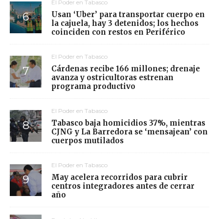
El Poder en Tabasco
Usan ‘Uber’ para transportar cuerpo en
la cajuela, hay 3 detenidos; los hechos
coinciden con restos en Periférico
El Poder en Tabasco
Cárdenas recibe 166 millones; drenaje
avanza y ostricultoras estrenan
programa productivo
El Poder en Tabasco
Tabasco baja homicidios 37%, mientras
CJNG y La Barredora se ‘mensajean’ con
cuerpos mutilados
El Poder en Tabasco
May acelera recorridos para cubrir
centros integradores antes de cerrar
año