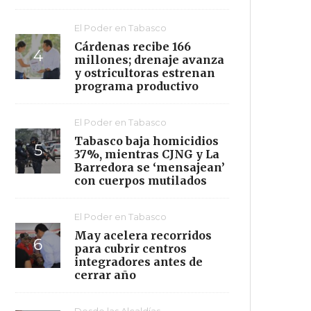
El Poder en Tabasco
Cárdenas recibe 166
millones; drenaje avanza
y ostricultoras estrenan
programa productivo
El Poder en Tabasco
Tabasco baja homicidios
37%, mientras CJNG y La
Barredora se ‘mensajean’
con cuerpos mutilados
El Poder en Tabasco
May acelera recorridos
para cubrir centros
integradores antes de
cerrar año
Desde las Alcaldías