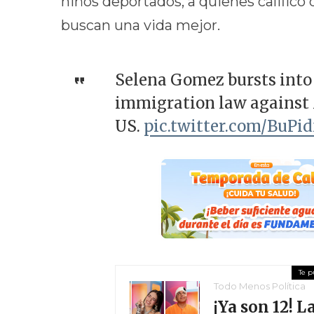
niños deportados, a quienes calificó
buscan una vida mejor.
Selena Gomez bursts into
immigration law against 
US.
pic.twitter.com/BuPi
Todo Menos Política
¡Ya son 12! 