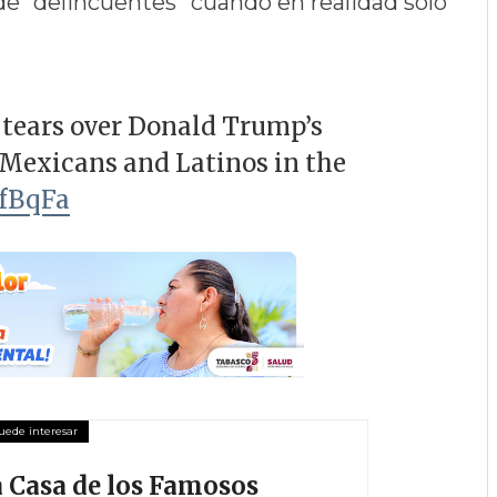
 de “delincuentes” cuando en realidad solo
 tears over Donald Trump’s
Mexicans and Latinos in the
dfBqFa
La Casa de los Famosos