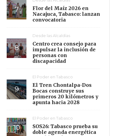
Flor del Maíz 2026 en
Nacajuca, Tabasco: lanzan
convocatoria
Desde las Alcaldías
Centro crea consejo para
impulsar la inclusión de
personas con
discapacidad
El Poder en Tabasco
El Tren Chontalpa-Dos
Bocas construye sus
primeros 20 kilómetros y
apunta hacia 2028
El Poder en Tabasco
SOS26: Tabasco prueba su
doble agenda energética