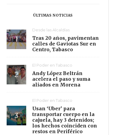
ÚLTIMAS NOTICIAS
Desde las Alcaldías
Tras 20 años, pavimentan
calles de Gaviotas Sur en
Centro, Tabasco
El Poder en Tabasco
Andy López Beltrán
acelera el paso y suma
aliados en Morena
El Poder en Tabasco
Usan ‘Uber’ para
transportar cuerpo en la
cajuela, hay 3 detenidos;
los hechos coinciden con
restos en Periférico