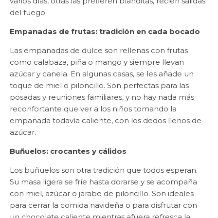
varios días, otras las prefieren blanditas, recién salidas
del fuego.
Empanadas de frutas: tradición en cada bocado
Las empanadas de dulce son rellenas con frutas
como calabaza, piña o mango y siempre llevan
azúcar y canela. En algunas casas, se les añade un
toque de miel o piloncillo. Son perfectas para las
posadas y reuniones familiares, y no hay nada más
reconfortante que ver a los niños tomando la
empanada todavía caliente, con los dedos llenos de
azúcar.
Buñuelos: crocantes y cálidos
Los buñuelos son otra tradición que todos esperan.
Su masa ligera se fríe hasta dorarse y se acompaña
con miel, azúcar o jarabe de piloncillo. Son ideales
para cerrar la comida navideña o para disfrutar con
un chocolate caliente mientras afuera refresca la