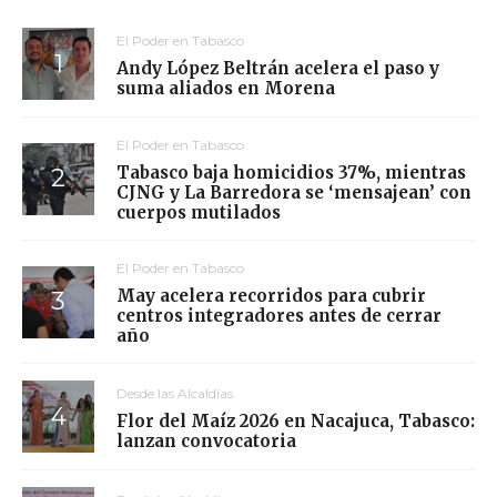
El Poder en Tabasco
Andy López Beltrán acelera el paso y
suma aliados en Morena
El Poder en Tabasco
Tabasco baja homicidios 37%, mientras
CJNG y La Barredora se ‘mensajean’ con
cuerpos mutilados
El Poder en Tabasco
May acelera recorridos para cubrir
centros integradores antes de cerrar
año
Desde las Alcaldías
Flor del Maíz 2026 en Nacajuca, Tabasco:
lanzan convocatoria