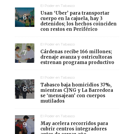
El Poder en Tabasco
Usan ‘Uber’ para transportar
cuerpo en la cajuela, hay 3
detenidos; los hechos coinciden
con restos en Periférico
El Poder en Tabasco
Cárdenas recibe 166 millones;
drenaje avanza y ostricultoras
estrenan programa productivo
El Poder en Tabasco
Tabasco baja homicidios 37%,
mientras CJNG y La Barredora
se ‘mensajean’ con cuerpos
mutilados
El Poder en Tabasco
May acelera recorridos para
cubrir centros integradores