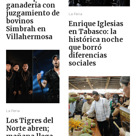
ganadería con
juzgamiento de
La Feria
bovinos
Enrique Iglesias
Simbrah en
en Tabasco: la
Villahermosa
histórica noche
que borró
diferencias
sociales
La Feria
Los Tigres del
Norte abren;