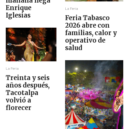
mañana llega
Enrique
La Feria
Iglesias
Feria Tabasco
2026 abre con
familias, calor y
operativo de
salud
La Feria
Treinta y seis
años después,
Tacotalpa
volvió a
florecer