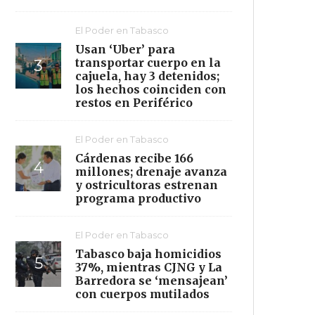
El Poder en Tabasco
Usan ‘Uber’ para
transportar cuerpo en la
cajuela, hay 3 detenidos;
los hechos coinciden con
restos en Periférico
El Poder en Tabasco
Cárdenas recibe 166
millones; drenaje avanza
y ostricultoras estrenan
programa productivo
El Poder en Tabasco
Tabasco baja homicidios
37%, mientras CJNG y La
Barredora se ‘mensajean’
con cuerpos mutilados