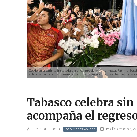
Desde una tarima instalada en el centro de Villahermosa, Fátima Bosch
acto marcado por entusiasmo popular y un amplio despliegue logístic
Tabasco celebra sin
acompaña el regres
Hector I Tapia
15 diciembre, 2
Todo Menos Política