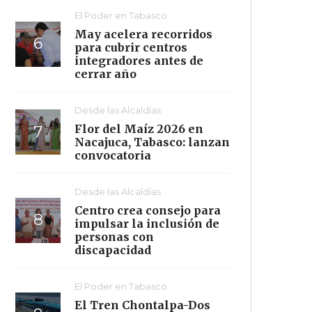
El Poder en Tabasco
May acelera recorridos
para cubrir centros
integradores antes de
cerrar año
Desde las Alcaldías
Flor del Maíz 2026 en
Nacajuca, Tabasco: lanzan
convocatoria
Desde las Alcaldías
Centro crea consejo para
impulsar la inclusión de
personas con
discapacidad
El Poder en Tabasco
El Tren Chontalpa-Dos