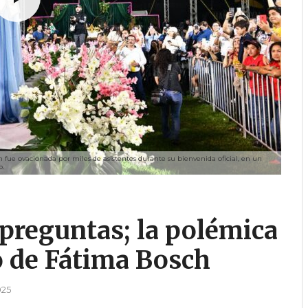
 fue ovacionada por miles de asistentes durante su bienvenida oficial, en un
o.
 preguntas; la polémica
o de Fátima Bosch
025