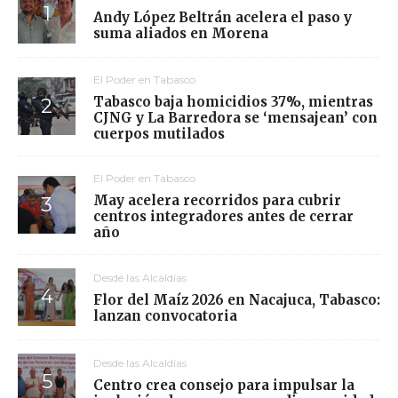
Andy López Beltrán acelera el paso y
suma aliados en Morena
El Poder en Tabasco
Tabasco baja homicidios 37%, mientras
CJNG y La Barredora se ‘mensajean’ con
cuerpos mutilados
El Poder en Tabasco
May acelera recorridos para cubrir
centros integradores antes de cerrar
año
Desde las Alcaldías
Flor del Maíz 2026 en Nacajuca, Tabasco:
lanzan convocatoria
Desde las Alcaldías
Centro crea consejo para impulsar la