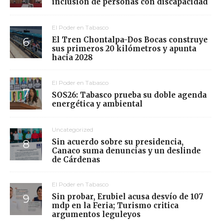
inclusión de personas con discapacidad
El Poder en Tabasco
El Tren Chontalpa-Dos Bocas construye
sus primeros 20 kilómetros y apunta
hacia 2028
El Poder en Tabasco
SOS26: Tabasco prueba su doble agenda
energética y ambiental
Uncategorized
Sin acuerdo sobre su presidencia,
Canaco suma denuncias y un deslinde
de Cárdenas
El Poder en Tabasco
Sin probar, Erubiel acusa desvío de 107
mdp en la Feria; Turismo critica
argumentos leguleyos