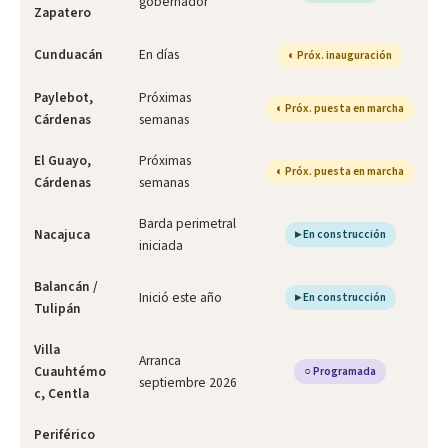
gobernador
Zapatero
Cunduacán
En días
◐ Próx. inauguración
Paylebot,
Próximas
◐ Próx. puesta en marcha
Cárdenas
semanas
El Guayo,
Próximas
◐ Próx. puesta en marcha
Cárdenas
semanas
Barda perimetral
Nacajuca
▸ En construcción
iniciada
Balancán /
Inició este año
▸ En construcción
Tulipán
Villa
Arranca
Cuauhtémo
○ Programada
septiembre 2026
c, Centla
Periférico