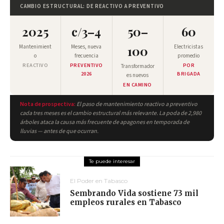
CAMBIO ESTRUCTURAL: DE REACTIVO A PREVENTIVO
2025
c/3–4
50–
60
Mantenimient
Meses, nueva
100
Electricistas
o
frecuencia
promedio
REACTIVO
PREVENTIVO
POR
Transformador
2026
BRIGADA
es nuevos
EN CAMINO
Nota de prospectiva:
El paso de mantenimiento reactivo a preventivo
cada tres meses es el cambio estructural más relevante. La poda de 2,980
árboles ataca la causa más frecuente de apagones en temporada de
lluvias — antes de que ocurran.
El Poder en Tabasco
Sembrando Vida sostiene 73 mil
empleos rurales en Tabasco