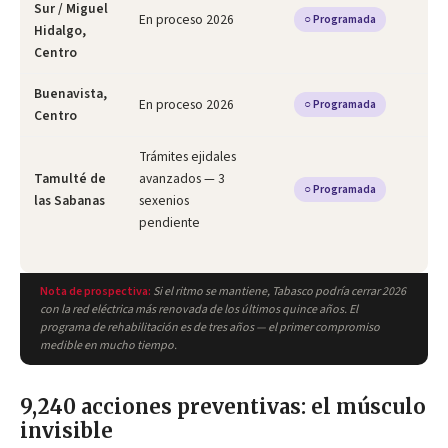
Sur / Miguel
En proceso 2026
○ Programada
Hidalgo,
Centro
Buenavista,
En proceso 2026
○ Programada
Centro
Trámites ejidales
Tamulté de
avanzados — 3
○ Programada
las Sabanas
sexenios
pendiente
Nota de prospectiva:
Si el ritmo se mantiene, Tabasco podría cerrar 2026
con la red eléctrica más renovada de los últimos quince años. El
programa de rehabilitación es de tres años — el primer compromiso
medible en mucho tiempo.
9,240 acciones preventivas: el músculo
invisible