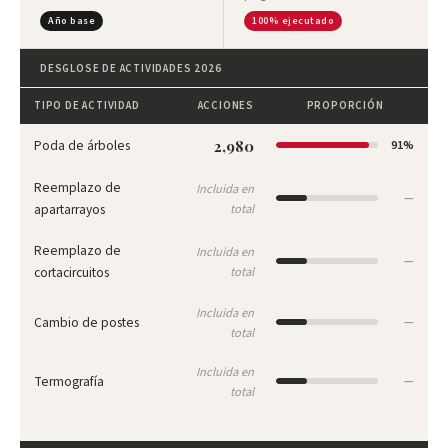
Año base
100% ejecutado
DESGLOSE DE ACTIVIDADES 2026
TIPO DE ACTIVIDAD
ACCIONES
PROPORCIÓN
Poda de árboles
2,980
91%
Reemplazo de
Incluida en
—
apartarrayos
total
Reemplazo de
Incluida en
—
cortacircuitos
total
Incluida en
Cambio de postes
—
total
Incluida en
Termografía
—
total