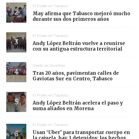
El Poder en Tabasco
May afirma que Tabasco mejoró mucho
durante sus dos primeros años
El Poder en Tabasco
Andy López Beltrán vuelve a reunirse
con su antigua estructura territorial
Desde las Alcaldías
Tras 20 años, pavimentan calles de
Gaviotas Sur en Centro, Tabasco
El Poder en Tabasco
Andy López Beltrán acelera el paso y
suma aliados en Morena
El Poder en Tabasco
Usan ‘Uber’ para transportar cuerpo en
la cajuela, hay 3 detenidos; los hechos