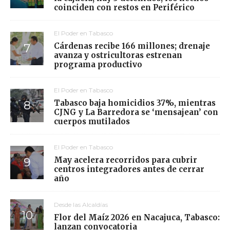
coinciden con restos en Periférico
El Poder en Tabasco
Cárdenas recibe 166 millones; drenaje
avanza y ostricultoras estrenan
programa productivo
El Poder en Tabasco
Tabasco baja homicidios 37%, mientras
CJNG y La Barredora se ‘mensajean’ con
cuerpos mutilados
El Poder en Tabasco
May acelera recorridos para cubrir
centros integradores antes de cerrar
año
Desde las Alcaldías
Flor del Maíz 2026 en Nacajuca, Tabasco:
lanzan convocatoria