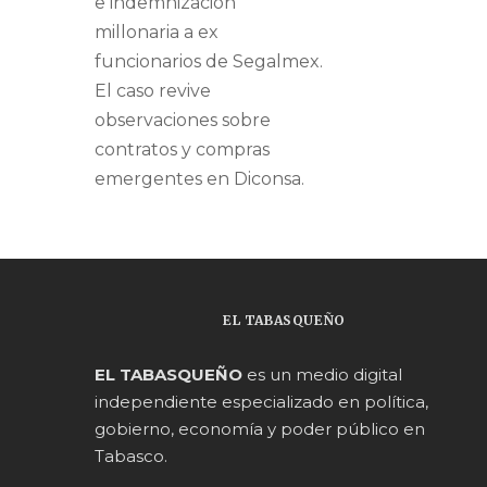
e indemnización
millonaria a ex
funcionarios de Segalmex.
El caso revive
observaciones sobre
contratos y compras
emergentes en Diconsa.
EL TABASQUEÑO
EL TABASQUEÑO
es un medio digital
independiente especializado en política,
gobierno, economía y poder público en
Tabasco.