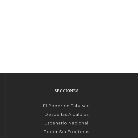
SECCIONES
El Poder en Tabasco
Desde las Alcaldías
Escenario Nacional
Poder Sin Fronteras