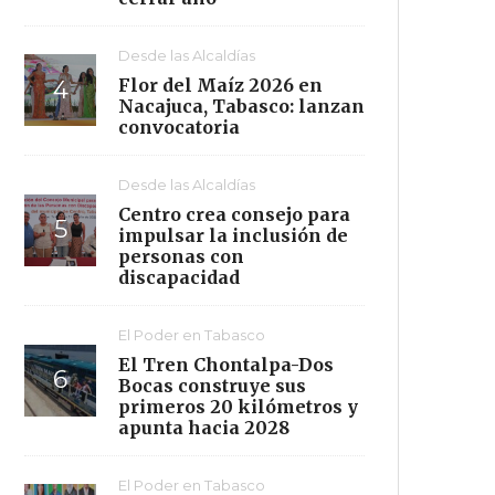
Desde las Alcaldías
Flor del Maíz 2026 en
Nacajuca, Tabasco: lanzan
convocatoria
Desde las Alcaldías
Centro crea consejo para
impulsar la inclusión de
personas con
discapacidad
El Poder en Tabasco
El Tren Chontalpa-Dos
Bocas construye sus
primeros 20 kilómetros y
apunta hacia 2028
El Poder en Tabasco