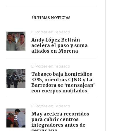
ÚLTIMAS NOTICIAS
El Poder en Tabasco
Andy López Beltrán
acelera el paso y suma
aliados en Morena
El Poder en Tabasco
Tabasco baja homicidios
37%, mientras CJNG y La
Barredora se ‘mensajean’
con cuerpos mutilados
El Poder en Tabasco
May acelera recorridos
para cubrir centros
integradores antes de
cerrar año