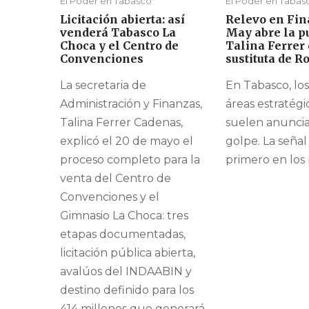
El Poder en Tabasco
El Poder en Tabas
Licitación abierta: así
Relevo en Fin
venderá Tabasco La
May abre la p
Choca y el Centro de
Talina Ferrer
Convenciones
sustituta de 
La secretaria de
En Tabasco, los
Administración y Finanzas,
áreas estratégi
Talina Ferrer Cadenas,
suelen anuncia
explicó el 20 de mayo el
golpe. La seña
proceso completo para la
primero en los pa
venta del Centro de
Convenciones y el
Gimnasio La Choca: tres
etapas documentadas,
licitación pública abierta,
avalúos del INDAABIN y
destino definido para los
414 millones que generará