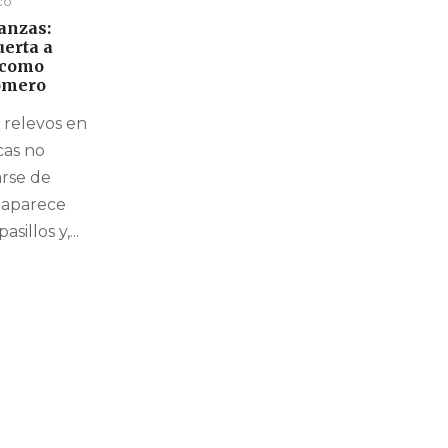
co
anzas:
uerta a
 como
Romero
 relevos en
cas no
rse de
l aparece
sillos y,...