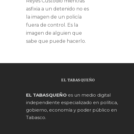
Reyes Custodio mientras
asfixia a un detenido no es
la imagen de un policía
fuera de control. Es la
imagen de alguien que
sabe que puede hacerlo.
EL TABASQUEÑO
EL TABASQUEÑO
es un medio digital
independiente especializado en política,
gobierno, economía y poder público en
Tabasco.