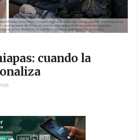
entificado como AIIM Chiapas sujeta al detenido por la espalda mientras otras
 —con playera de flores, el mismo que aparece en el segundo episodio
a se retira. Nadie en el cuarto interviene para detener la escena.
hiapas: cuando la
ionaliza
2026