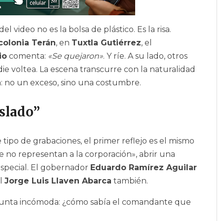
 video no es la bolsa de plástico. Es la risa.
colonia Terán
, en
Tuxtla Gutiérrez
, el
io
comenta:
«Se quejaron»
. Y ríe. A su lado, otros
e voltea. La escena transcurre con la naturalidad
a: no un exceso, sino una costumbre.
islado”
 tipo de grabaciones, el primer reflejo es el mismo
e no representan a la corporación», abrir una
especial. El gobernador
Eduardo Ramírez Aguilar
al
Jorge Luis Llaven Abarca
también.
egunta incómoda: ¿cómo sabía el comandante que