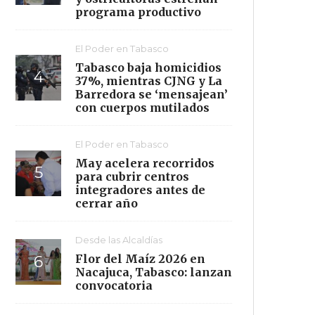
programa productivo
El Poder en Tabasco
Tabasco baja homicidios
37%, mientras CJNG y La
Barredora se ‘mensajean’
con cuerpos mutilados
El Poder en Tabasco
May acelera recorridos
para cubrir centros
integradores antes de
cerrar año
Desde las Alcaldías
Flor del Maíz 2026 en
Nacajuca, Tabasco: lanzan
convocatoria