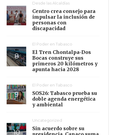
Desde las Alcaldías
Centro crea consejo para
impulsar la inclusión de
personas con
discapacidad
El Poder en Tabasco
El Tren Chontalpa-Dos
Bocas construye sus
primeros 20 kilómetros y
apunta hacia 2028
El Poder en Tabasco
SOS26: Tabasco prueba su
doble agenda energética
y ambiental
Uncategorized
Sin acuerdo sobre su
presidencia, Canaco suma