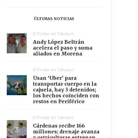
ÚLTIMAS NOTICIAS
El Poder en Tabasco
Andy López Beltrán
acelera el paso y suma
aliados en Morena
El Poder en Tabasco
Usan ‘Uber’ para
transportar cuerpo en la
cajuela, hay 3 detenidos;
los hechos coinciden con
restos en Periférico
El Poder en Tabasco
Cárdenas recibe 166
millones; drenaje avanza
y ostricultoras estrenan