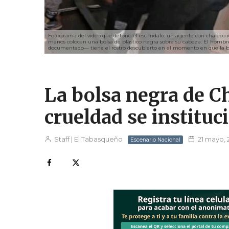
Fotograma del video que detonó el escándalo: un agente con chaleco id
manos colocan una bolsa de plástico negra sobre su cabeza. El hombre
documentado— tiene el rostro descubierto en el momento en que la bols
La bolsa negra de C
crueldad se instituc
Staff | El Tabasqueño
21 mayo, 
Escenario Nacional