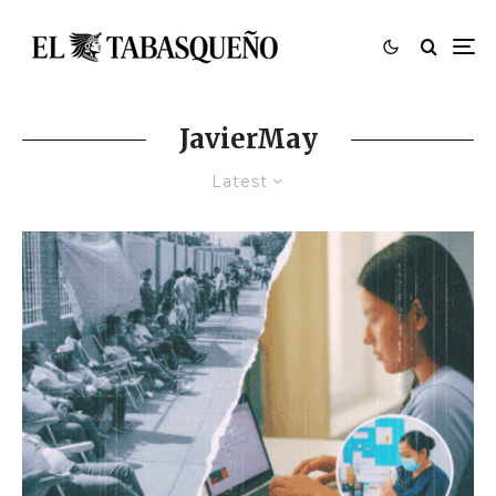
JavierMay
Latest