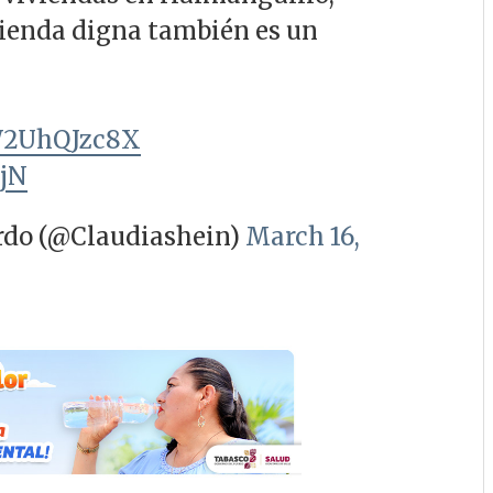
ivienda digna también es un
/W2UhQJzc8X
zjN
rdo (@Claudiashein)
March 16,