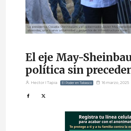
La presidenta Claudia Sheinbaum y el gobernador Javier May consolida
viviendas, una nueva universidad y proyectos de infraestructura clave.
El eje May-Sheinbau
política sin preced
Hector I Tapia
16 marzo, 2025
El Poder en Tabasco