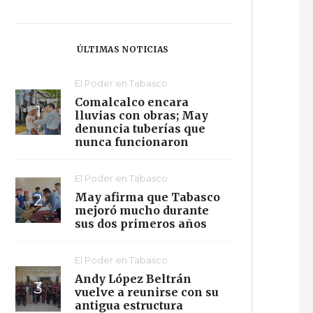
ÚLTIMAS NOTICIAS
El Poder en Tabasco
Comalcalco encara
lluvias con obras; May
denuncia tuberías que
nunca funcionaron
El Poder en Tabasco
May afirma que Tabasco
mejoró mucho durante
sus dos primeros años
El Poder en Tabasco
Andy López Beltrán
vuelve a reunirse con su
antigua estructura