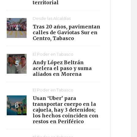
territorial
Desde las Alcaldías
Tras 20 años, pavimentan
calles de Gaviotas Sur en
Centro, Tabasco
El Poder en Tabasco
Andy López Beltrán
acelera el paso y suma
aliados en Morena
El Poder en Tabasco
Usan ‘Uber’ para
transportar cuerpo en la
cajuela, hay 3 detenidos;
los hechos coinciden con
restos en Periférico