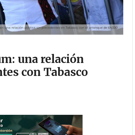
n una relación política sin precedentes en Tabasco, con el arranque de 64,500
m: una relación
entes con Tabasco