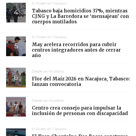
El Poder en Tabasco
Tabasco baja homicidios 37%, mientras
CJNG y La Barredora se ‘mensajean’ con
cuerpos mutilados
El Poder en Tabasco
May acelera recorridos para cubrir
centros integradores antes de cerrar
año
Desde las Alcaldías
Flor del Maíz 2026 en Nacajuca, Tabasco:
lanzan convocatoria
Desde las Alcaldías
Centro crea consejo para impulsar la
inclusión de personas con discapacidad
El Poder en Tabasco