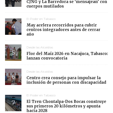
CJNG y La Barredora se ‘mensajean’ con
cuerpos mutilados
El Poder en Tabasco
May acelera recorridos para cubrir
centros integradores antes de cerrar
año
Desde las Alcaldías
Flor del Maíz 2026 en Nacajuca, Tabasco:
lanzan convocatoria
Desde las Alcaldías
Centro crea consejo para impulsar la
inclusión de personas con discapacidad
El Poder en Tabasco
El Tren Chontalpa-Dos Bocas construye
sus primeros 20 kilómetros y apunta
hacia 2028