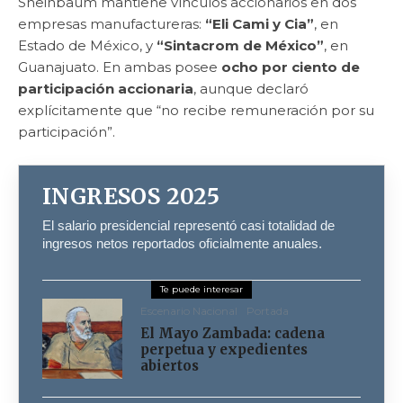
Sheinbaum mantiene vínculos accionarios en dos
empresas manufactureras:
“Eli Cami y Cia”
, en
Estado de México, y
“Sintacrom de México”
, en
Guanajuato. En ambas posee
ocho por ciento de
participación accionaria
, aunque declaró
explícitamente que “no recibe remuneración por su
participación”.
INGRESOS 2025
El salario presidencial representó casi totalidad de
ingresos netos reportados oficialmente anuales.
Escenario Nacional
Portada
El Mayo Zambada: cadena
perpetua y expedientes
abiertos