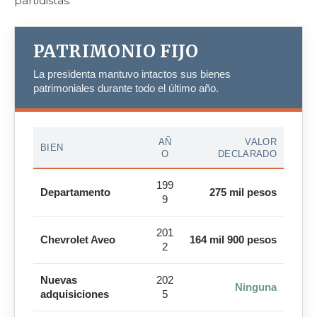
partidistas.
PATRIMONIO FIJO
La presidenta mantuvo intactos sus bienes
patrimoniales durante todo el último año.
AÑ
VALOR
BIEN
O
DECLARADO
199
Departamento
275 mil pesos
9
201
Chevrolet Aveo
164 mil 900 pesos
2
Nuevas
202
Ninguna
adquisiciones
5