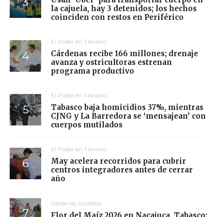
la cajuela, hay 3 detenidos; los hechos
coinciden con restos en Periférico
El Poder en Tabasco
Cárdenas recibe 166 millones; drenaje
avanza y ostricultoras estrenan
programa productivo
El Poder en Tabasco
Tabasco baja homicidios 37%, mientras
CJNG y La Barredora se ‘mensajean’ con
cuerpos mutilados
El Poder en Tabasco
May acelera recorridos para cubrir
centros integradores antes de cerrar
año
Desde las Alcaldías
Flor del Maíz 2026 en Nacajuca, Tabasco: