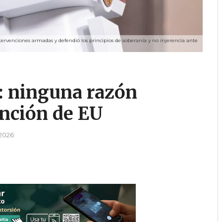
rvenciones armadas y defendió los principios de soberanía y no injerencia ante
: ninguna razón
ención de EU
 2026