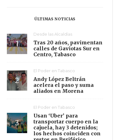
ÚLTIMAS NOTICIAS
Desde las Alcaldías
Tras 20 años, pavimentan
calles de Gaviotas Sur en
Centro, Tabasco
El Poder en Tabasco
Andy López Beltrán
acelera el paso y suma
aliados en Morena
El Poder en Tabasco
Usan ‘Uber’ para
transportar cuerpo en la
cajuela, hay 3 detenidos;
los hechos coinciden con
restos en Periférico