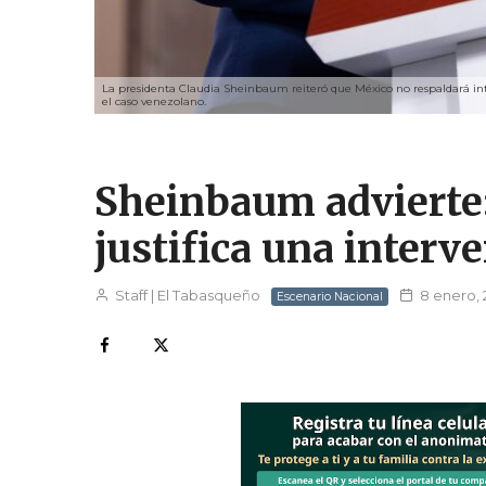
La presidenta Claudia Sheinbaum reiteró que México no respaldará inte
el caso venezolano.
Sheinbaum advierte
justifica una interv
Staff | El Tabasqueño
8 enero,
Escenario Nacional