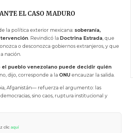
 ANTE EL CASO MADURO
e la política exterior mexicana:
soberanía,
ntervención
. Revindicó la
Doctrina Estrada
, que
conozca o desconozca gobiernos extranjeros, y que
da nación.
o el pueblo venezolano puede decidir quién
erno, dijo, corresponde a la
ONU
encauzar la salida.
ibia, Afganistán— refuerza el argumento: las
emocracias, sino caos, ruptura institucional y
z clic
aquí