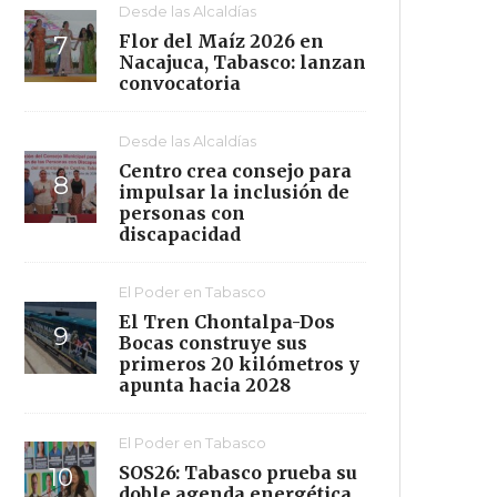
Desde las Alcaldías
Flor del Maíz 2026 en
Nacajuca, Tabasco: lanzan
convocatoria
Desde las Alcaldías
Centro crea consejo para
impulsar la inclusión de
personas con
discapacidad
El Poder en Tabasco
El Tren Chontalpa-Dos
Bocas construye sus
primeros 20 kilómetros y
apunta hacia 2028
El Poder en Tabasco
SOS26: Tabasco prueba su
doble agenda energética