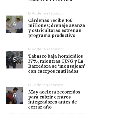
El Poder en Tabasco
Cárdenas recibe 166
millones; drenaje avanza
y ostricultoras estrenan
programa productivo
El Poder en Tabasco
Tabasco baja homicidios
37%, mientras CJNG y La
Barredora se ‘mensajean’
con cuerpos mutilados
El Poder en Tabasco
May acelera recorridos
para cubrir centros
integradores antes de
cerrar año