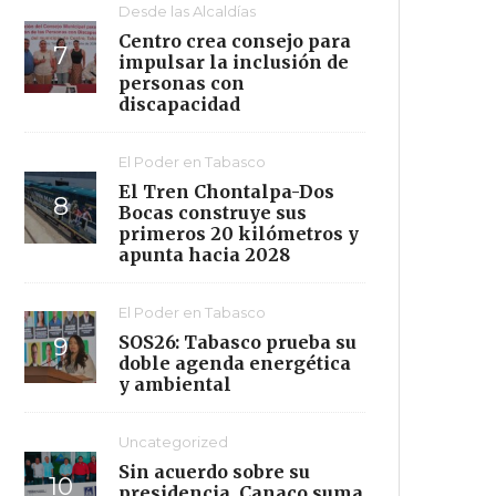
Desde las Alcaldías
Centro crea consejo para
impulsar la inclusión de
personas con
discapacidad
El Poder en Tabasco
El Tren Chontalpa-Dos
Bocas construye sus
primeros 20 kilómetros y
apunta hacia 2028
El Poder en Tabasco
SOS26: Tabasco prueba su
doble agenda energética
y ambiental
Uncategorized
Sin acuerdo sobre su
presidencia, Canaco suma