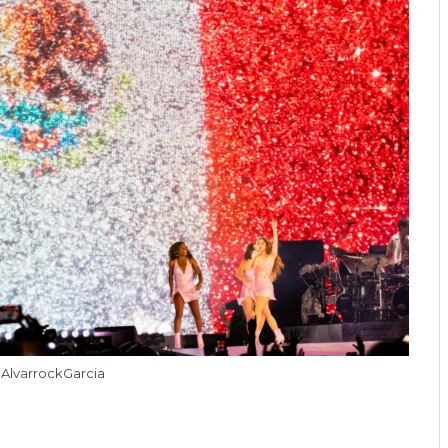
AlvarrockGarcia