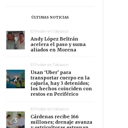
ÚLTIMAS NOTICIAS
El Poder en Tabasco
Andy López Beltrán
acelera el paso y suma
aliados en Morena
El Poder en Tabasco
Usan ‘Uber’ para
transportar cuerpo en la
cajuela, hay 3 detenidos;
los hechos coinciden con
restos en Periférico
El Poder en Tabasco
Cárdenas recibe 166
millones; drenaje avanza
y ostricultoras estrenan