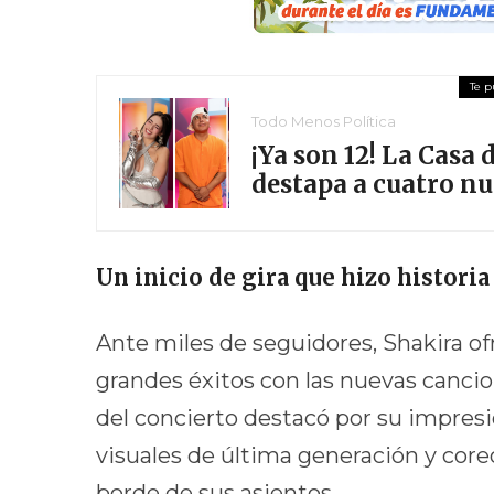
Todo Menos Política
¡Ya son 12! La Casa
destapa a cuatro n
Un inicio de gira que hizo historia
Ante miles de seguidores, Shakira o
grandes éxitos con las nuevas canci
del concierto destacó por su impres
visuales de última generación y core
borde de sus asientos.