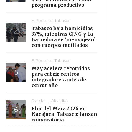
programa productivo
El Poder en Tabasco
Tabasco baja homicidios
37%, mientras CJNG y La
Barredora se ‘mensajean’
con cuerpos mutilados
El Poder en Tabasco
May acelera recorridos
para cubrir centros
integradores antes de
cerrar año
Desde las Alcaldías
Flor del Maíz 2026 en
Nacajuca, Tabasco: lanzan
convocatoria