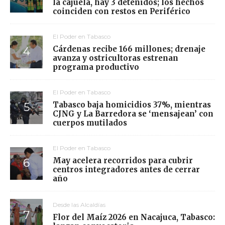
la cajuela, hay 3 detenidos; los hechos
coinciden con restos en Periférico
El Poder en Tabasco
Cárdenas recibe 166 millones; drenaje
avanza y ostricultoras estrenan
programa productivo
El Poder en Tabasco
Tabasco baja homicidios 37%, mientras
CJNG y La Barredora se ‘mensajean’ con
cuerpos mutilados
El Poder en Tabasco
May acelera recorridos para cubrir
centros integradores antes de cerrar
año
Desde las Alcaldías
Flor del Maíz 2026 en Nacajuca, Tabasco: