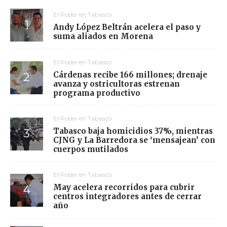
El Poder en Tabasco
Andy López Beltrán acelera el paso y
suma aliados en Morena
El Poder en Tabasco
Cárdenas recibe 166 millones; drenaje
avanza y ostricultoras estrenan
programa productivo
El Poder en Tabasco
Tabasco baja homicidios 37%, mientras
CJNG y La Barredora se ‘mensajean’ con
cuerpos mutilados
El Poder en Tabasco
May acelera recorridos para cubrir
centros integradores antes de cerrar
año