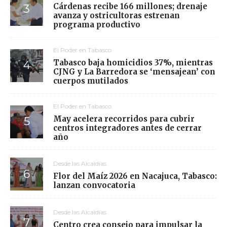
Cárdenas recibe 166 millones; drenaje
avanza y ostricultoras estrenan
programa productivo
El Poder en Tabasco
Tabasco baja homicidios 37%, mientras
CJNG y La Barredora se ‘mensajean’ con
cuerpos mutilados
El Poder en Tabasco
May acelera recorridos para cubrir
centros integradores antes de cerrar
año
Desde las Alcaldías
Flor del Maíz 2026 en Nacajuca, Tabasco:
lanzan convocatoria
Desde las Alcaldías
Centro crea consejo para impulsar la