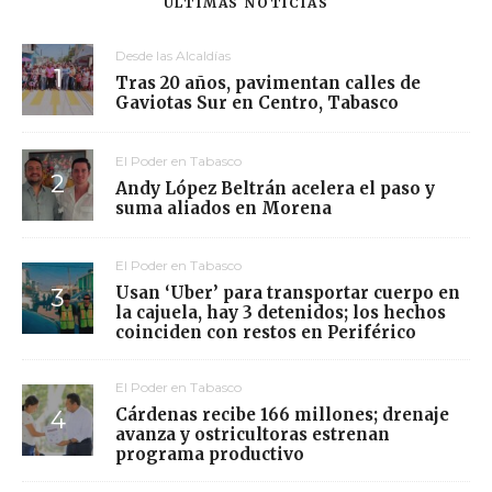
ÚLTIMAS NOTICIAS
Desde las Alcaldías
Tras 20 años, pavimentan calles de
Gaviotas Sur en Centro, Tabasco
El Poder en Tabasco
Andy López Beltrán acelera el paso y
suma aliados en Morena
El Poder en Tabasco
Usan ‘Uber’ para transportar cuerpo en
la cajuela, hay 3 detenidos; los hechos
coinciden con restos en Periférico
El Poder en Tabasco
Cárdenas recibe 166 millones; drenaje
avanza y ostricultoras estrenan
programa productivo