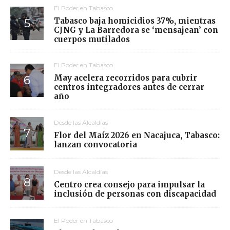
El Poder en Tabasco
Tabasco baja homicidios 37%, mientras
CJNG y La Barredora se ‘mensajean’ con
cuerpos mutilados
El Poder en Tabasco
May acelera recorridos para cubrir
centros integradores antes de cerrar
año
Desde las Alcaldías
Flor del Maíz 2026 en Nacajuca, Tabasco:
lanzan convocatoria
Desde las Alcaldías
Centro crea consejo para impulsar la
inclusión de personas con discapacidad
El Poder en Tabasco