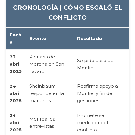
CRONOLOGÍA | CÓMO ESCALÓ EL
CONFLICTO
Fech
Evento
Resultado
a
23
Plenaria de
Se pide cese de
abril
Morena en San
Montiel
2025
Lázaro
24
Sheinbaum
Reafirma apoyo a
abril
responde en la
Montiel y fin de
2025
mañanera
gestiones
24
Promete ser
Monreal da
abril
mediador del
entrevistas
2025
conflicto