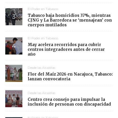
El Poder en Tabasco
Tabasco baja homicidios 37%, mientras
CJNG y La Barredora se ‘mensajean’ con
cuerpos mutilados
El Poder en Tabasco
May acelera recorridos para cubrir
centros integradores antes de cerrar
año
Desde las Alcaldías
Flor del Maíz 2026 en Nacajuca, Tabasco:
lanzan convocatoria
Desde las Alcaldías
Centro crea consejo para impulsar la
inclusión de personas con discapacidad
El Poder en Tabasco