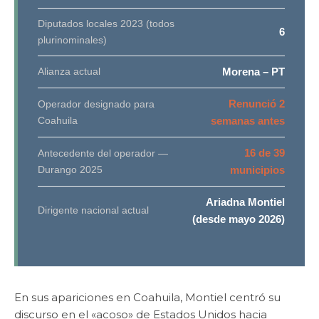
Diputados locales 2023 (todos
6
plurinominales)
Alianza actual
Morena – PT
Renunció 2
Operador designado para
Coahuila
semanas antes
16 de 39
Antecedente del operador —
Durango 2025
municipios
Ariadna Montiel
Dirigente nacional actual
(desde mayo 2026)
En sus apariciones en Coahuila, Montiel centró su
discurso en el «acoso» de Estados Unidos hacia