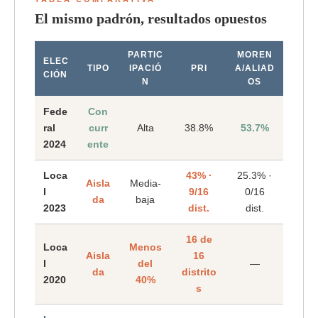
El mismo padrón, resultados opuestos
PARTIC
MOREN
ELEC
TIPO
IPACIÓ
PRI
A/ALIAD
CIÓN
N
OS
Fede
Con
ral
curr
Alta
38.8%
53.7%
2024
ente
Loca
43% ·
25.3% ·
Aisla
Media-
l
9/16
0/16
da
baja
2023
dist.
dist.
16 de
Loca
Menos
Aisla
16
l
del
—
da
distrito
2020
40%
s