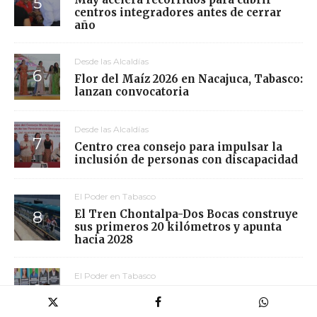
centros integradores antes de cerrar
año
Desde las Alcaldías
Flor del Maíz 2026 en Nacajuca, Tabasco:
lanzan convocatoria
Desde las Alcaldías
Centro crea consejo para impulsar la
inclusión de personas con discapacidad
El Poder en Tabasco
El Tren Chontalpa-Dos Bocas construye
sus primeros 20 kilómetros y apunta
hacia 2028
El Poder en Tabasco
SOS26: Tabasco prueba su doble agenda
energética y ambiental