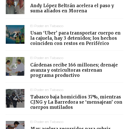
Andy López Beltrán acelera el paso y
suma aliados en Morena
El Poder en Tabasco
Usan ‘Uber’ para transportar cuerpo en
la cajuela, hay 3 detenidos; los hechos
coinciden con restos en Periférico
El Poder en Tabasco
Cárdenas recibe 166 millones; drenaje
avanza y ostricultoras estrenan
programa productivo
El Poder en Tabasco
Tabasco baja homicidios 37%, mientras
CJNG y La Barredora se ‘mensajean’ con
cuerpos mutilados
El Poder en Tabasco
May acelera recorridos para cubrir