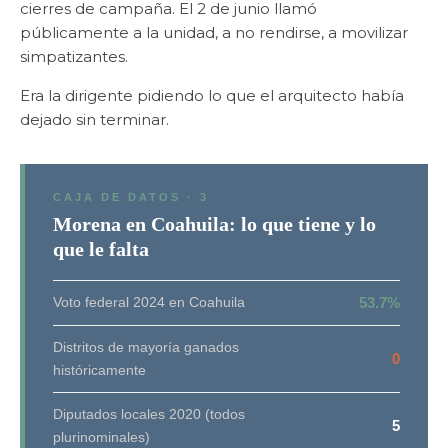
cierres de campaña. El 2 de junio llamó
públicamente a la unidad, a no rendirse, a movilizar
simpatizantes.
Era la dirigente pidiendo lo que el arquitecto había
dejado sin terminar.
CAJA DE DATOS · 3
Morena en Coahuila: lo que tiene y lo
que le falta
Voto federal 2024 en Coahuila
53.7%
Distritos de mayoría ganados
0
históricamente
Diputados locales 2020 (todos
5
plurinominales)