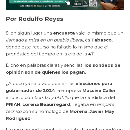
Por Rodulfo Reyes
Si en algún lugar una
encuesta
vale lo mismo que un
llamado a misa en un pueblo liberal
, es
Tabasco
,
donde este recurso ha fallado lo mismo que el
pronóstico del tiempo en la era de la
4T
.
Dicho en palabras claras y sencillas:
los sondeos de
opinión son de quienes los pagan.
¿A poco ya se olvidó que en las
elecciones para
gobernador de 2024
la empresa
Massive Caller
anunció con
bombo y platillo
que la candidata del
PRIAN
,
Lorena Beaurregard
, llegaba en
empate
técnico
con su homólogo de
Morena
,
Javier May
Rodríguez
?
La que supuestamente disputaba la punta quedó en