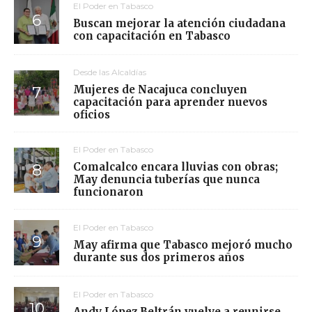
El Poder en Tabasco
Buscan mejorar la atención ciudadana
con capacitación en Tabasco
Desde las Alcaldías
Mujeres de Nacajuca concluyen
capacitación para aprender nuevos
oficios
El Poder en Tabasco
Comalcalco encara lluvias con obras;
May denuncia tuberías que nunca
funcionaron
El Poder en Tabasco
May afirma que Tabasco mejoró mucho
durante sus dos primeros años
El Poder en Tabasco
Andy López Beltrán vuelve a reunirse