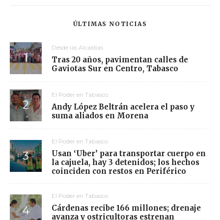
ÚLTIMAS NOTICIAS
Desde las Alcaldías
Tras 20 años, pavimentan calles de
Gaviotas Sur en Centro, Tabasco
El Poder en Tabasco
Andy López Beltrán acelera el paso y
suma aliados en Morena
El Poder en Tabasco
Usan ‘Uber’ para transportar cuerpo en
la cajuela, hay 3 detenidos; los hechos
coinciden con restos en Periférico
El Poder en Tabasco
Cárdenas recibe 166 millones; drenaje
avanza y ostricultoras estrenan