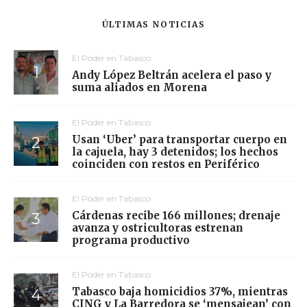
ÚLTIMAS NOTICIAS
El Poder en Tabasco
Andy López Beltrán acelera el paso y
suma aliados en Morena
El Poder en Tabasco
Usan ‘Uber’ para transportar cuerpo en
la cajuela, hay 3 detenidos; los hechos
coinciden con restos en Periférico
El Poder en Tabasco
Cárdenas recibe 166 millones; drenaje
avanza y ostricultoras estrenan
programa productivo
El Poder en Tabasco
Tabasco baja homicidios 37%, mientras
CJNG y La Barredora se ‘mensajean’ con