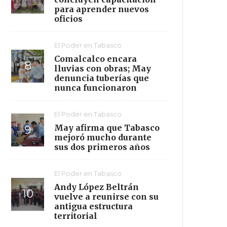
para aprender nuevos
oficios
El Poder en Tabasco
Comalcalco encara
lluvias con obras; May
denuncia tuberías que
nunca funcionaron
El Poder en Tabasco
May afirma que Tabasco
mejoró mucho durante
sus dos primeros años
El Poder en Tabasco
Andy López Beltrán
vuelve a reunirse con su
antigua estructura
territorial