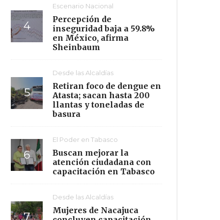
Escenario Nacional
Percepción de
inseguridad baja a 59.8%
en México, afirma
Sheinbaum
Desde las Alcaldías
Retiran foco de dengue en
Atasta; sacan hasta 200
llantas y toneladas de
basura
El Poder en Tabasco
Buscan mejorar la
atención ciudadana con
capacitación en Tabasco
Desde las Alcaldías
Mujeres de Nacajuca
concluyen capacitación