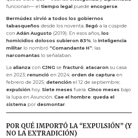
funcionan— el
tiempo legal
puede
encogerse
.
Bermúdez
sirvió a todos los gobiernos
tabasqueños
desde los noventa;
llegó
a la cúspide
con
Adán Augusto
(2019). En esos años,
los
homicidios dolosos
subieron 83%
; la
inteligencia
militar
lo nombró
“Comandante H”
; las
narcomantas
lo señalaban.
La
alianza
con
CJNG
se
fracturó
;
atacaron
su casa
en 2023;
renunció
en 2024;
orden de captura
en
febrero de 2025;
detención
el 12 de septiembre;
expulsión
hoy.
Siete meses
fuera.
Cinco meses
bajo
la lupa en Asunción.
Cae el hombre
;
queda el
sistema
por
desmontar
.
POR QUÉ IMPORTÓ LA “EXPULSIÓN” (Y
NO LA EXTRADICIÓN)