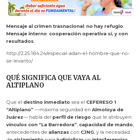
Mensaje al crimen trasnacional
:
no hay refugio
.
Mensaje interno
:
cooperación operativa sí, y con
resultados
.
http://2.25.184.24/especial-adan-el-hombre-que-no-
se-levanto/
QUÉ SIGNIFICA QUE VAYA AL
ALTIPLANO
Que el
destino inmediato
sea el
CEFERESO 1
“Altiplano”
—máxima seguridad en
Almoloya de
Juárez
— habla del
perfil de riesgo
que le atribuyen:
vínculos con “La Barredora”
,
capacidad de mando
,
antecedentes de
alianzas
con
CJNG
, y la necesidad
de
aislamiento
para
judicializar
sin
interferencias
.