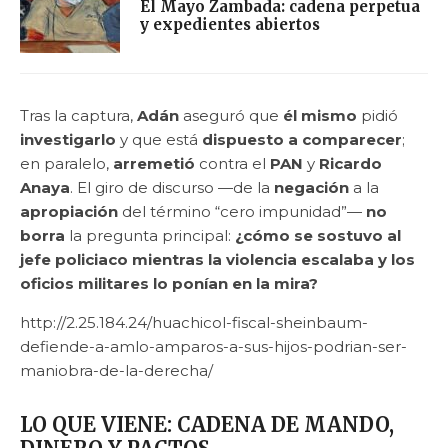
El Mayo Zambada: cadena perpetua
y expedientes abiertos
Tras la captura,
Adán
aseguró que
él mismo
pidió
investigarlo
y que está
dispuesto a comparecer
;
en paralelo,
arremetió
contra el
PAN
y
Ricardo
Anaya
. El giro de discurso —de la
negación
a la
apropiación
del término “cero impunidad”—
no
borra
la pregunta principal:
¿cómo se sostuvo al
jefe policiaco mientras la violencia escalaba y los
oficios militares lo ponían en la mira?
http://2.25.184.24/huachicol-fiscal-sheinbaum-
defiende-a-amlo-amparos-a-sus-hijos-podrian-ser-
maniobra-de-la-derecha/
LO QUE VIENE: CADENA DE MANDO,