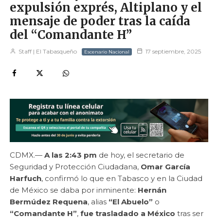
expulsión exprés, Altiplano y el
mensaje de poder tras la caída
del “Comandante H”
Staff | El Tabasqueño
17 septiembre, 2025
Escenario Nacional
CDMX.—
A las 2:43 pm
de hoy, el secretario de
Seguridad y Protección Ciudadana,
Omar García
Harfuch
, confirmó lo que en Tabasco y en la Ciudad
de México se daba por inminente:
Hernán
Bermúdez Requena
, alias
“El Abuelo”
o
“Comandante H”
,
fue trasladado a México
tras ser