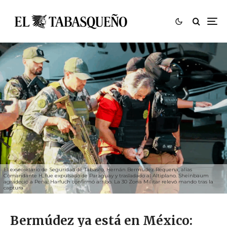
El exsecretario de Seguridad de Tabasco, Hernán Bermúdez Requena, alias
Comandante H, fue expulsado de Paraguay y trasladado al Altiplano. Sheinbaum
agradeció a Peña; Harfuch confirmó arribo. La 30 Zona Militar relevó mando tras la
captura.
Bermúdez ya está en México: