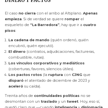
DINERO Y PACTOS
El caso
no cierra
con el arribo al Altiplano.
Apenas
empieza
. Si de verdad se quiere
romper
el
esqueleto de
“La Barredora”
, hay que ir a
cuatro
pisos
:
La cadena de mando
(quién ordenó, quién
encubrió, quién ejecutó).
El dinero
(contratos, adjudicaciones, factureras,
combustible, rutas).
Los vínculos corporativos y mediáticos
(coberturas, favores, silencios útiles).
Los pactos rotos
(la
ruptura
con
CJNG
que
disparó
el atentado de diciembre de 2023 y
aceleró
su caída).
Treinta años de
continuidades políticas
no se
desmontan con un
traslado
y un
tweet
. Hoy, eso sí,
quedó claro que —cuando
inteligencia
y
diplomacia