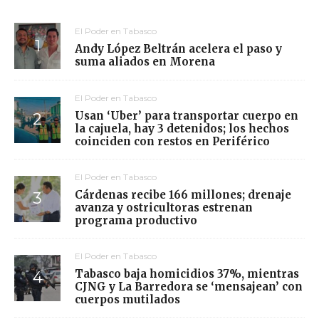
El Poder en Tabasco
Andy López Beltrán acelera el paso y
suma aliados en Morena
El Poder en Tabasco
Usan ‘Uber’ para transportar cuerpo en
la cajuela, hay 3 detenidos; los hechos
coinciden con restos en Periférico
El Poder en Tabasco
Cárdenas recibe 166 millones; drenaje
avanza y ostricultoras estrenan
programa productivo
El Poder en Tabasco
Tabasco baja homicidios 37%, mientras
CJNG y La Barredora se ‘mensajean’ con
cuerpos mutilados