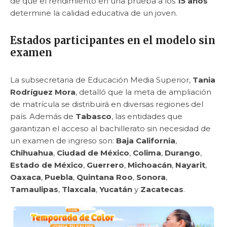
de que el rendimiento en una prueba a los
15 años
determine la calidad educativa de un joven.
Estados participantes en el modelo sin
examen
La subsecretaria de Educación Media Superior,
Tania
Rodríguez Mora
, detalló que la meta de ampliación
de matrícula se distribuirá en diversas regiones del
país. Además de
Tabasco
, las entidades que
garantizan el acceso al bachillerato sin necesidad de
un examen de ingreso son:
Baja California
,
Chihuahua
,
Ciudad de México
,
Colima
,
Durango
,
Estado de México
,
Guerrero
,
Michoacán
,
Nayarit
,
Oaxaca
,
Puebla
,
Quintana Roo
,
Sonora
,
Tamaulipas
,
Tlaxcala
,
Yucatán
y
Zacatecas
.