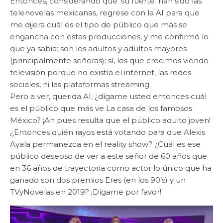
Entonces, considerando que ‘su fuerte’ han sido las
telenovelas mexicanas, regrese con la AI para que
me dijera cuál es el tipo de público que más se
engancha con estas producciones, y me confirmó lo
que ya sabia: son los adultos y adultos mayores
(principalmente señoras); sí, los que crecimos viendo
televisión porque no existía el internet, las redes
sociales, ni las plataformas streaming.
Pero a ver, querida AI, ¿dígame usted entonces cuál
es el público que más ve La casa de los famosos
México? ¡Ah pues resulta que el público adulto joven!
¿Entonces quién rayos está votando para que Alexis
Ayala permanezca en el reality show? ¿Cuál es ese
público deseoso de ver a este señor de 60 años que
en 36 años de trayectoria como actor lo único que ha
ganado son dos premios Eres (en los 90’s) y un
TVyNovelas en 2019? ¡Dígame por favor!