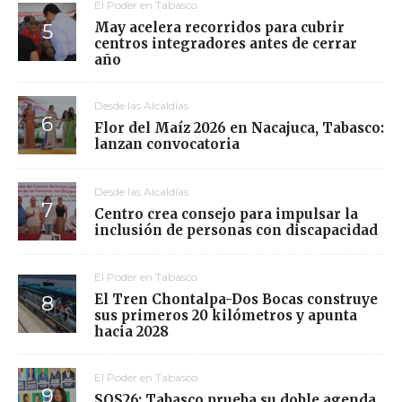
El Poder en Tabasco
May acelera recorridos para cubrir
centros integradores antes de cerrar
año
Desde las Alcaldías
Flor del Maíz 2026 en Nacajuca, Tabasco:
lanzan convocatoria
Desde las Alcaldías
Centro crea consejo para impulsar la
inclusión de personas con discapacidad
El Poder en Tabasco
El Tren Chontalpa-Dos Bocas construye
sus primeros 20 kilómetros y apunta
hacia 2028
El Poder en Tabasco
SOS26: Tabasco prueba su doble agenda