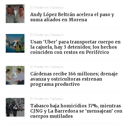
El Poder en Tabasco
Andy López Beltrán acelera el paso y
suma aliados en Morena
El Poder en Tabasco
Usan ‘Uber’ para transportar cuerpo en
la cajuela, hay 3 detenidos; los hechos
coinciden con restos en Periférico
El Poder en Tabasco
Cárdenas recibe 166 millones; drenaje
avanza y ostricultoras estrenan
programa productivo
El Poder en Tabasco
Tabasco baja homicidios 37%, mientras
CJNG y La Barredora se ‘mensajean’ con
cuerpos mutilados