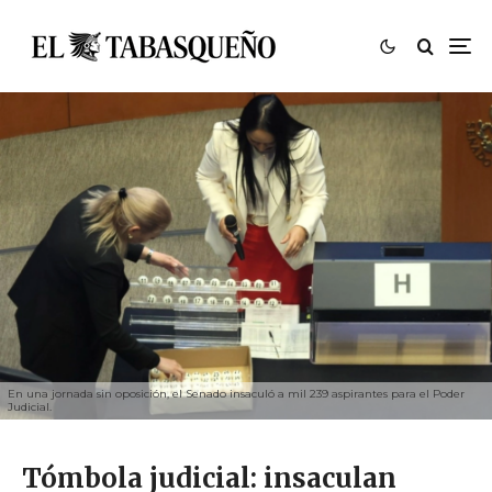
En una jornada sin oposición, el Senado insaculó a mil 239 aspirantes para el Poder
Judicial.
Tómbola judicial: insaculan