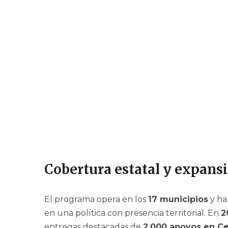
Cobertura estatal y expans
El programa opera en los
17 municipios
y ha
en una política con presencia territorial. En
2
entregas destacadas de
2,000 apoyos en C