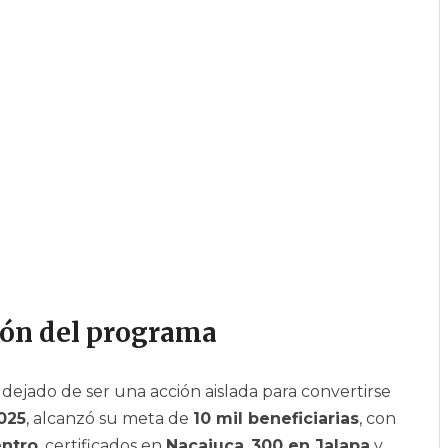
ión del programa
 dejado de ser una acción aislada para convertirse
025
, alcanzó su meta de
10 mil beneficiarias
, con
entro
, certificados en
Nacajuca
,
300 en Jalapa
y