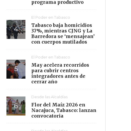
programa productivo
El Poder en Tabasco
Tabasco baja homicidios
37%, mientras CJNG y La
Barredora se ‘mensajean’
con cuerpos mutilados
El Poder en Tabasco
May acelera recorridos
para cubrir centros
integradores antes de
cerrar año
Desde las Alcaldías
Flor del Maíz 2026 en
Nacajuca, Tabasco: lanzan
convocatoria
Desde las Alcaldías