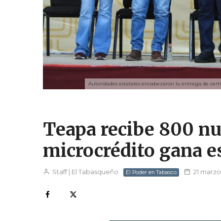
Autoridades estatales encabezaron la entrega de cert
Teapa recibe 800 nu
microcrédito gana es
Staff | El Tabasqueño
21 marzo
El Poder en Tabasco