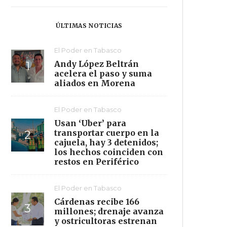
ÚLTIMAS NOTICIAS
El Poder en Tabasco
Andy López Beltrán
acelera el paso y suma
aliados en Morena
El Poder en Tabasco
Usan ‘Uber’ para
transportar cuerpo en la
cajuela, hay 3 detenidos;
los hechos coinciden con
restos en Periférico
El Poder en Tabasco
Cárdenas recibe 166
millones; drenaje avanza
y ostricultoras estrenan