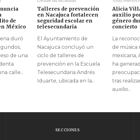
l
Desde las Alcaldías
Todo Menos P
nuncia
Talleres de prevención
Alicia Vil
a
en Nacajuca fortalecen
auxilio po
ito de
seguridad escolar en
género du
en México
telesecundaria
concierto
ena duró
El Ayuntamiento de
La reconoc
egundos,
Nacajuca concluyó un
de música 
peso de una
ciclo de talleres de
mexicana, Al
identa
prevención en la Escuela
ha genera
a calle...
Telesecundaria Andrés
preocupaci
Iduarte, ubicada en la...
tras realiz
auxilio...
SECCIONES