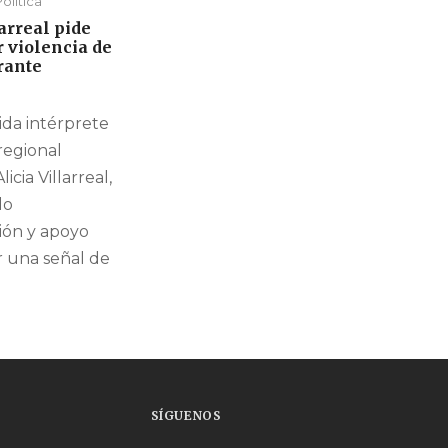
olítica
larreal pide
r violencia de
rante
ida intérprete
regional
icia Villarreal,
do
ón y apoyo
ar una señal de
SÍGUENOS