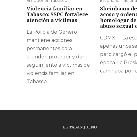
El Poder en Tabasco
Escenario Naciona
Violencia familiar en
Sheinbaum de
Tabasco: SSPC fortalece
acoso y orden
atención a víctimas
homologar del
abuso sexual 
La Policía de Género
CDMX.— La esc
mantiene acciones
apenas unos s
permanentes para
pero cargó el 
atender, proteger y dar
época. La Pres
seguimiento a víctimas de
caminaba por un
violencia familiar en
Tabasco.
EL TABASQUEÑO