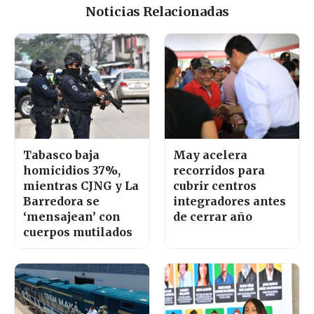
Noticias Relacionadas
Tabasco baja
May acelera
homicidios 37%,
recorridos para
mientras CJNG y La
cubrir centros
Barredora se
integradores antes
‘mensajean’ con
de cerrar año
cuerpos mutilados